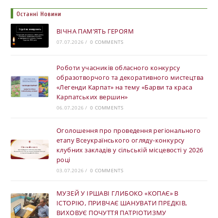
Останні Новини
ВІЧНА ПАМ’ЯТЬ ГЕРОЯМ
07.07.2026
/
0 COMMENTS
Роботи учасників обласного конкурсу
образотворчого та декоративного мистецтва
«Легенди Карпат» на тему «Барви та краса
Карпатських вершин»
06.07.2026
/
0 COMMENTS
Оголошення про проведення регіонального
етапу Всеукраїнського огляду-конкурсу
клубних закладів у сільській місцевості у 2026
році
03.07.2026
/
0 COMMENTS
МУЗЕЙ У ІРШАВІ ГЛИБОКО «КОПАЄ» В
ІСТОРІЮ, ПРИВЧАЄ ШАНУВАТИ ПРЕДКІВ,
ВИХОВУЄ ПОЧУТТЯ ПАТРІОТИЗМУ