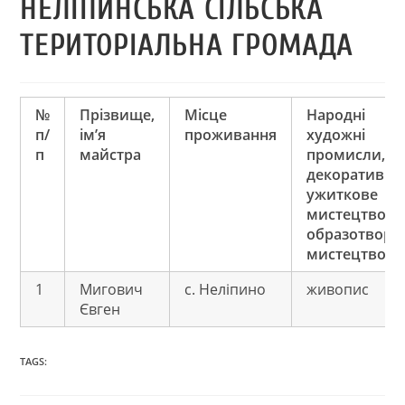
НЕЛІПИНСЬКА СІЛЬСЬКА
ТЕРИТОРІАЛЬНА ГРОМАДА
№
Прізвище,
Місце
Народні
п/
ім’я
проживання
художні
п
майстра
промисли,
декоративно
ужиткове
мистецтво,
образотворч
мистецтво
1
Мигович
с. Неліпино
живопис
Євген
TAGS: