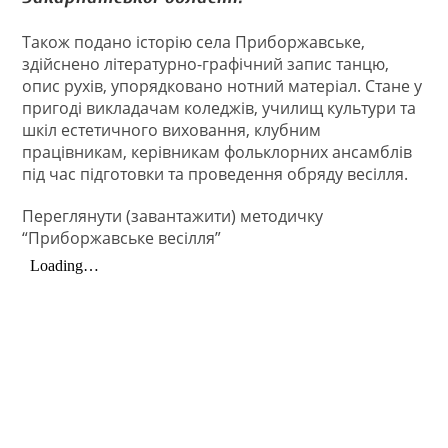
Також подано історію села Приборжавське,
здійснено літературно-графічний запис танцю,
опис рухів, упорядковано нотний матеріал. Стане у
пригоді викладачам коледжів, училищ культури та
шкіл естетичного виховання, клубним
працівникам, керівникам фольклорних ансамблів
під час підготовки та проведення обряду весілля.
Переглянути (завантажити) методичку
“Приборжавське весілля”