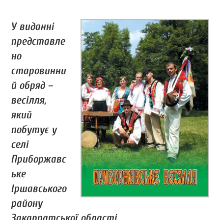
У виданні
представле
но
старовинни
й обряд –
весілля,
який
побутує у
селі
Приборжавс
ьке
Іршавського
району
Закарпатської області.