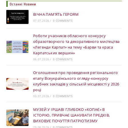
Останні Новини
ВІЧНА ПАМ’ЯТЬ ГЕРОЯМ
07.07.2026
/
0 COMMENTS
Роботи учасників обласного конкурсу
образотворчого та декоративного мистецтва
«Легенди Карпат» на тему «Барви та краса
Карпатських вершин»
06.07.2026
/
0 COMMENTS
Оголошення про проведення регіонального
етапу Всеукраїнського огляду-конкурсу
клубних закладів у сільській місцевості у 2026
році
03.07.2026
/
0 COMMENTS
МУЗЕЙ У ІРШАВІ ГЛИБОКО «КОПАЄ» В
ІСТОРІЮ, ПРИВЧАЄ ШАНУВАТИ ПРЕДКІВ,
ВИХОВУЄ ПОЧУТТЯ ПАТРІОТИЗМУ
29.06.2026
/
0 COMMENTS