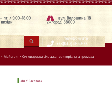
 – пт. / 9.00–18.00
вул. Волошина, 18
– вихідні
Ужгород, 88000
|
телефонуйте
+38(0312)61-60-33
>
Майстри
>
Синевирська сільська територіальна громада
Ми У Facebook