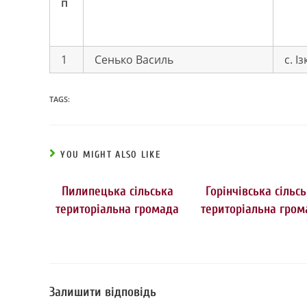
п
1
Сенько Василь
с. Із
TAGS:
YOU MIGHT ALSO LIKE
Пилипецька сільська
Горінчівська сільс
територіальна громада
територіальна гром
Залишити відповідь