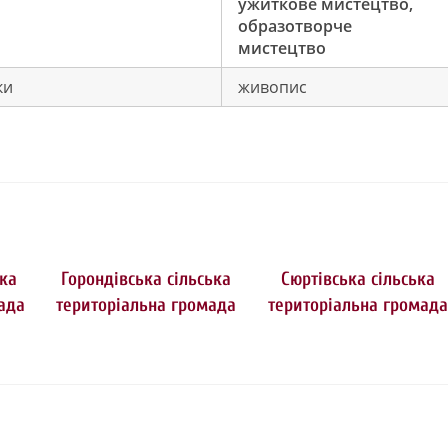
ужиткове мистецтво,
образотворче
мистецтво
ки
живопис
ька
Горондівська сільська
Сюртівська сільська
ада
територіальна громада
територіальна громада