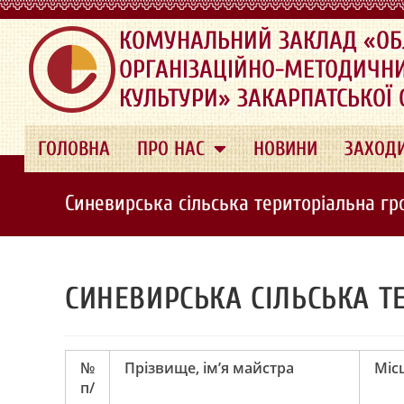
.
КОМУНАЛЬНИЙ ЗАКЛАД «ОБ
ОРГАНІЗАЦІЙНО-МЕТОДИЧН
КУЛЬТУРИ» ЗАКАРПАТСЬКОЇ
ГОЛОВНА
ПРО НАС
НОВИНИ
ЗАХОД
Синевирська сільська територіальна г
СИНЕВИРСЬКА СІЛЬСЬКА Т
№
Прізвище, ім’я майстра
Міс
п/