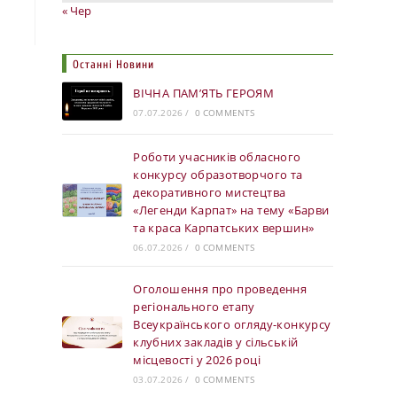
« Чер
Останні Новини
ВІЧНА ПАМ’ЯТЬ ГЕРОЯМ
07.07.2026
/
0 COMMENTS
Роботи учасників обласного
конкурсу образотворчого та
декоративного мистецтва
«Легенди Карпат» на тему «Барви
та краса Карпатських вершин»
06.07.2026
/
0 COMMENTS
Оголошення про проведення
регіонального етапу
Всеукраїнського огляду-конкурсу
клубних закладів у сільській
місцевості у 2026 році
03.07.2026
/
0 COMMENTS