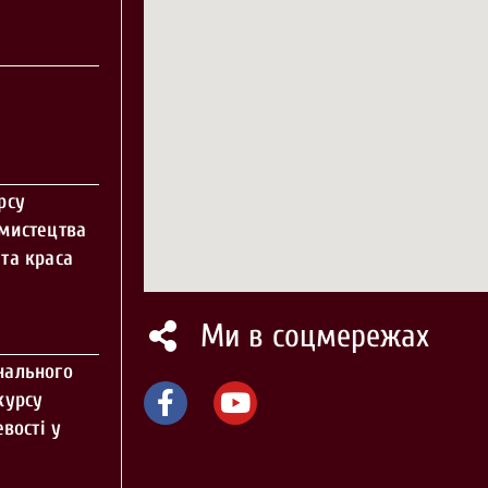
рсу
 мистецтва
та краса
Ми в соцмережах
нального
курсу
вості у