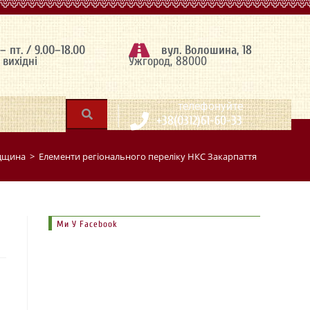
 – пт. / 9.00–18.00
вул. Волошина, 18
– вихідні
Ужгород, 88000
|
телефонуйте
+38(0312)61-60-33
адщина
>
Елементи регіонального переліку НКС Закарпаття
>
Традиції 
Ми У Facebook