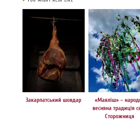
YOU MIGHT ALSO LIKE
Закарпатський шовдар
«Маяліш» – народ
весняна традиція с
Сторожниця