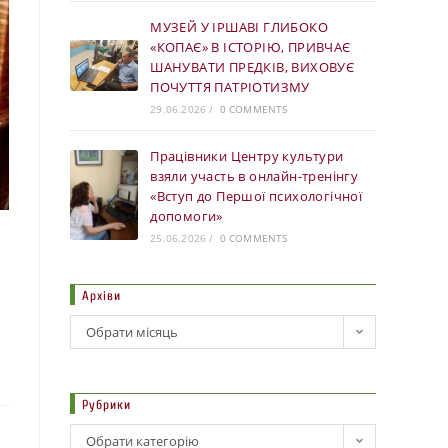
МУЗЕЙ У ІРШАВІ ГЛИБОКО
«КОПАЄ» В ІСТОРІЮ, ПРИВЧАЄ
ШАНУВАТИ ПРЕДКІВ, ВИХОВУЄ
ПОЧУТТЯ ПАТРІОТИЗМУ
29.06.2026
/
0 COMMENTS
Працівники Центру культури
взяли участь в онлайн-тренінгу
«Вступ до Першої психологічної
допомоги»
25.06.2026
/
0 COMMENTS
Архіви
Обрати місяць
Рубрики
Обрати категорію