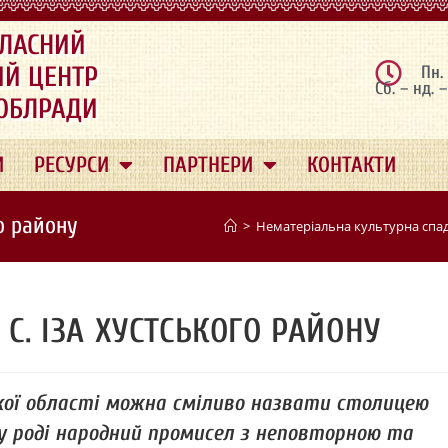
ЛАСНИЙ
ИЙ ЦЕНТР
Пн.
Сб. – нд. 
 ОБЛРАДИ
И
РЕСУРСИ
ПАРТНЕРИ
КОНТАКТИ
го району
>
Нематеріальна культурна сп
 С. ІЗА ХУСТСЬКОГО РАЙОНУ
ької області можна сміливо назвати столицею
му роді народний промисел з неповторною та