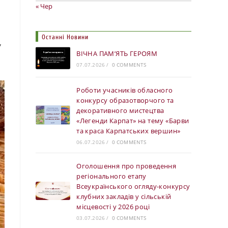
« Чер
Останні Новини
,
ВІЧНА ПАМ’ЯТЬ ГЕРОЯМ
07.07.2026
/
0 COMMENTS
Роботи учасників обласного
конкурсу образотворчого та
декоративного мистецтва
«Легенди Карпат» на тему «Барви
та краса Карпатських вершин»
06.07.2026
/
0 COMMENTS
Оголошення про проведення
регіонального етапу
Всеукраїнського огляду-конкурсу
клубних закладів у сільській
місцевості у 2026 році
03.07.2026
/
0 COMMENTS