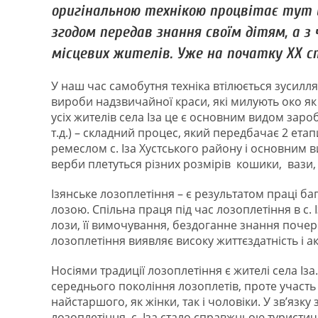
оригінальною технікою процвітає тут ще
згодом передав знання своїм дітям, а 
місцевих жителів. Уже на початку ХХ с
У наш час самобутня техніка втілюється зусиллям
вироби надзвичайної краси, які милують око я
усіх жителів села Іза це є основним видом зароб
т.д.) – складний процес, який передбачає 2 ета
ремеслом с. Іза Хустського району і основним в
верби плетуться різних розмірів кошики, вази, 
Ізянське лозоплетіння – є результатом праці б
лозою. Спільна праця під час лозоплетіння в с.
лози, її вимочування, бездоганне знання почер
лозоплетіння виявляє високу життєздатність і а
Носіями традиції лозоплетіння є жителі села Із
середнього покоління лозоплетів, проте участь 
найстаршого, як жінки, так і чоловіки. У зв’яз
лозоплетіння, с. Іза стало справжньою туристи