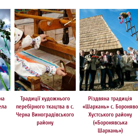
на
Традиції художнього
Різдвяна традиція
ела
перебірного ткацтва в с.
«Шархань» с. Бороняво
Черна Виноградівського
Хустського району
району
(«Боронявська
Шархань»)