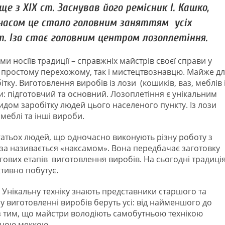
 з ХІХ ст. Заснував його ремісник І. Кашко,
з часом це стало головним заняттям усіх
т. Іза стає головним центром лозоплетіння.
и носіїв традиції – справжніх майстрів своєї справи у
к простому перехожому, так і мистецтвознавцю. Майже д
ітку. Виготовлення виробів із лози (кошиків, ваз, меблів 
пи: підготовчий та основний. Лозоплетіння є унікальним
идом заробітку людей цього населеного пункту. Із лози
меблі та інші вироби.
агатьох людей, що одночасно виконують різну роботу з
 Іза називається «наксамом». Вона передбачає заготовку
гових етапів виготовлення виробів. На сьогодні традиці
ктивно побутує.
а. Унікальну техніку знають представники старшого та
у виготовленні виробів беруть усі: від найменшого до
ку з тим, що майстри володіють самобутньою технікою
чною меккою.