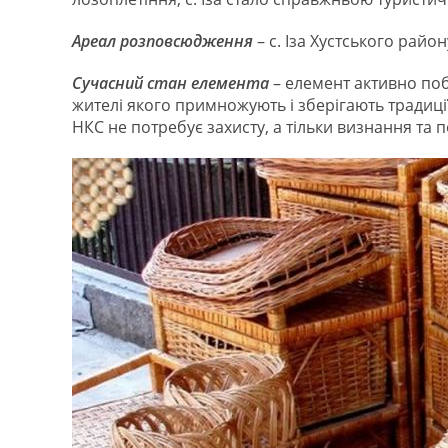
Ареал розповсюдження
– с. Іза Хустського район
Сучасний стан елемента
– елемент активно поб
жителі якого примножують і зберігають традиції 
НКС не потребує захисту, а тільки визнання та п