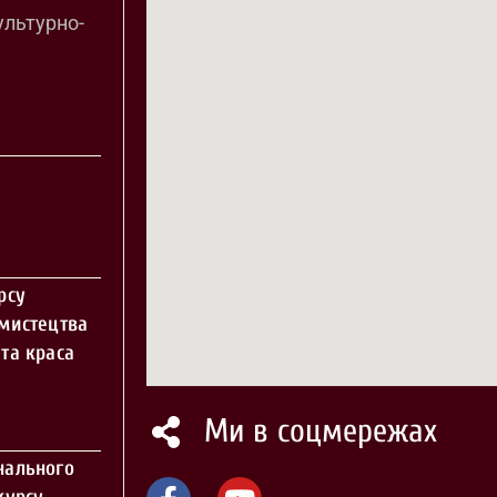
ультурно-
рсу
 мистецтва
та краса
Ми в соцмережах
нального
курсу