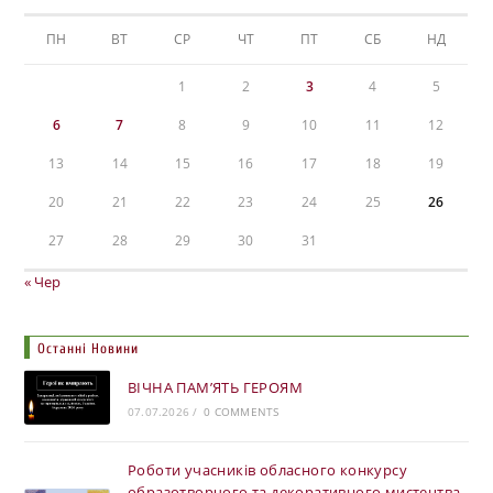
ПН
ВТ
СР
ЧТ
ПТ
СБ
НД
1
2
3
4
5
6
7
8
9
10
11
12
13
14
15
16
17
18
19
20
21
22
23
24
25
26
27
28
29
30
31
« Чер
Останні Новини
ВІЧНА ПАМ’ЯТЬ ГЕРОЯМ
07.07.2026
/
0 COMMENTS
Роботи учасників обласного конкурсу
образотворчого та декоративного мистецтва