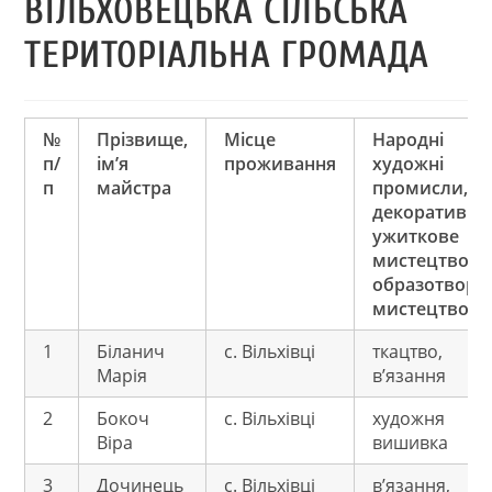
ВІЛЬХОВЕЦЬКА СІЛЬСЬКА
ТЕРИТОРІАЛЬНА ГРОМАДА
№
Прізвище,
Місце
Народні
п/
ім’я
проживання
художні
п
майстра
промисли,
декоративно
ужиткове
мистецтво,
образотворч
мистецтво
1
Біланич
с. Вільхівці
ткацтво,
Марія
в’язання
2
Бокоч
с. Вільхівці
художня
Віра
вишивка
3
Дочинець
с. Вільхівці
в’язання,