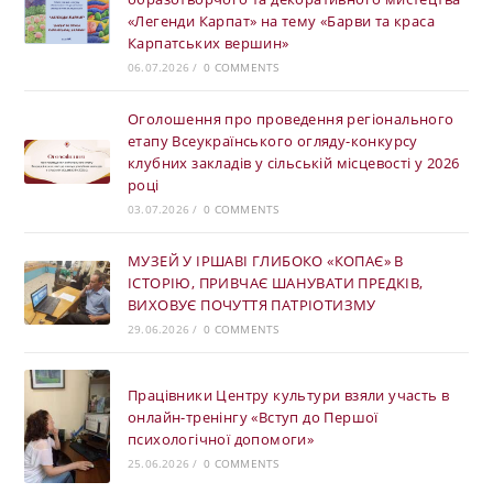
«Легенди Карпат» на тему «Барви та краса
Карпатських вершин»
06.07.2026
/
0 COMMENTS
Оголошення про проведення регіонального
етапу Всеукраїнського огляду-конкурсу
клубних закладів у сільській місцевості у 2026
році
03.07.2026
/
0 COMMENTS
МУЗЕЙ У ІРШАВІ ГЛИБОКО «КОПАЄ» В
ІСТОРІЮ, ПРИВЧАЄ ШАНУВАТИ ПРЕДКІВ,
ВИХОВУЄ ПОЧУТТЯ ПАТРІОТИЗМУ
29.06.2026
/
0 COMMENTS
Працівники Центру культури взяли участь в
онлайн-тренінгу «Вступ до Першої
психологічної допомоги»
25.06.2026
/
0 COMMENTS