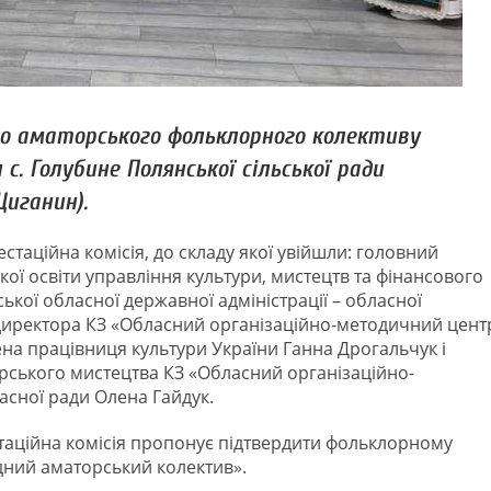
о аматорського фольклорного колективу
с. Голубине Полянської сільської ради
Циганин).
таційна комісія, до складу якої увійшли: головний
ької освіти управління культури, мистецтв та фінансового
кої обласної державної адміністрації – обласної
о. директора КЗ «Обласний організаційно-методичний цент
ена працівниця культури України Ганна Дрогальчук і
торського мистецтва КЗ «Обласний організаційно-
асної ради Олена Гайдук.
таційна комісія пропонує підтвердити фольклорному
дний аматорський колектив».