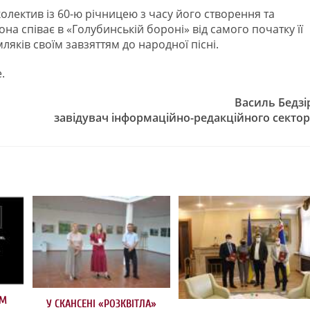
колектив із 60-ю річницею з часу його створення та
а співає в «Голубинській бороні» від самого початку її
ляків своїм завзяттям до народної пісні.
.
Василь Бедзі
завідувач інформаційно-редакційного секто
ЯМ
У СКАНСЕНІ «РОЗКВІТЛА»