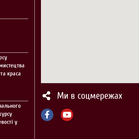
рсу
 мистецтва
та краса
Ми в соцмережах
нального
курсу
вості у