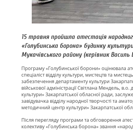
15 травня пройшла атестація народног
«Голубинська борона» будинку культури 
Мукачівського району (керівник Василь 
Програму «Голубинської борони» оцінювала атес
спеціаліст відділу культури, мистецтв та мистец
забезпечення департаменту культури Закарпатсь
військової адміністрації Світлана Мендель, в.
культури» Закарпатської обласної ради, заслуж
завідувачка відділу народної творчості та ама
методичний центр культури» Закарпатської обл
Після перегляду програми та обговорення атес
колективу «Голубинська борона» звання «наро