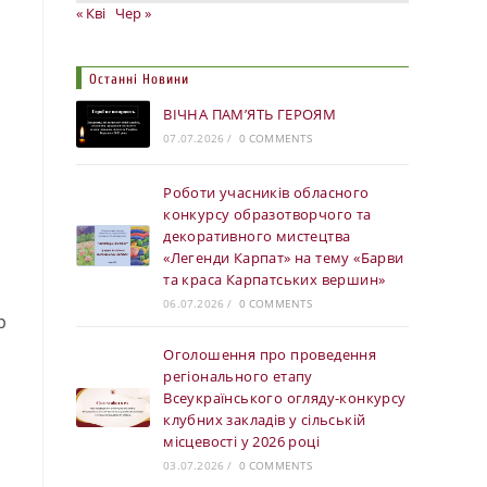
« Кві
Чер »
Останні Новини
ВІЧНА ПАМ’ЯТЬ ГЕРОЯМ
07.07.2026
/
0 COMMENTS
Роботи учасників обласного
конкурсу образотворчого та
декоративного мистецтва
«Легенди Карпат» на тему «Барви
та краса Карпатських вершин»
06.07.2026
/
0 COMMENTS
р
Оголошення про проведення
регіонального етапу
Всеукраїнського огляду-конкурсу
клубних закладів у сільській
місцевості у 2026 році
03.07.2026
/
0 COMMENTS