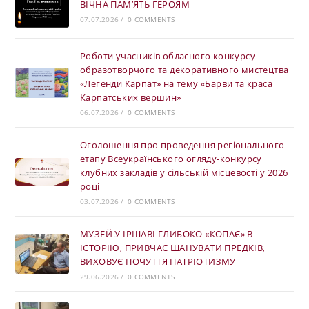
ВІЧНА ПАМ’ЯТЬ ГЕРОЯМ
07.07.2026
/
0 COMMENTS
Роботи учасників обласного конкурсу
образотворчого та декоративного мистецтва
«Легенди Карпат» на тему «Барви та краса
Карпатських вершин»
06.07.2026
/
0 COMMENTS
Оголошення про проведення регіонального
етапу Всеукраїнського огляду-конкурсу
клубних закладів у сільській місцевості у 2026
році
03.07.2026
/
0 COMMENTS
МУЗЕЙ У ІРШАВІ ГЛИБОКО «КОПАЄ» В
ІСТОРІЮ, ПРИВЧАЄ ШАНУВАТИ ПРЕДКІВ,
ВИХОВУЄ ПОЧУТТЯ ПАТРІОТИЗМУ
29.06.2026
/
0 COMMENTS