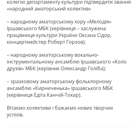
колегію департаменту культури підтвердити звання
«народний аматорський колектив»
– народному аматорському хору «Мелодія»
Іршавського МБК (керівниця – заслужена
працівниця культури України Оксана Сідор,
концертмейстер Роберт Горзов).
– народному аматорському вокально-
інструментальному ансамблю Іршавського «Коло
друзів» МБК (керівник Олександр Голіба);
– зразковому аматорському фольклорному
ансамблю «Кирниченька» Іршавського МБК
(керівниця Едіта Канчій-Токар).
Вітаємо колективи і бажаємо нових творчих
успіхів.