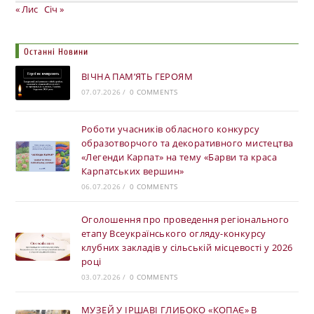
« Лис
Січ »
Останні Новини
ВІЧНА ПАМ’ЯТЬ ГЕРОЯМ
07.07.2026
/
0 COMMENTS
Роботи учасників обласного конкурсу
образотворчого та декоративного мистецтва
«Легенди Карпат» на тему «Барви та краса
Карпатських вершин»
06.07.2026
/
0 COMMENTS
Оголошення про проведення регіонального
етапу Всеукраїнського огляду-конкурсу
клубних закладів у сільській місцевості у 2026
році
03.07.2026
/
0 COMMENTS
МУЗЕЙ У ІРШАВІ ГЛИБОКО «КОПАЄ» В