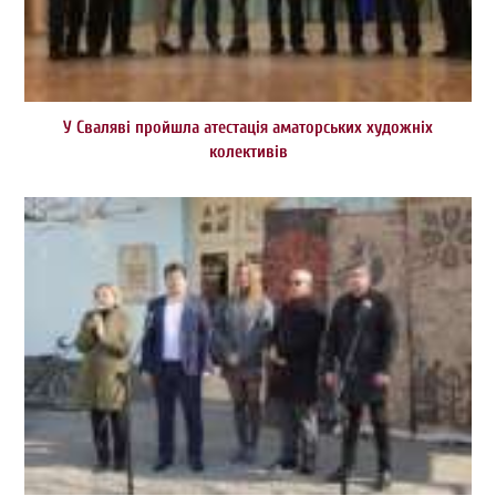
У Сваляві пройшла атестація аматорських художніх
колективів