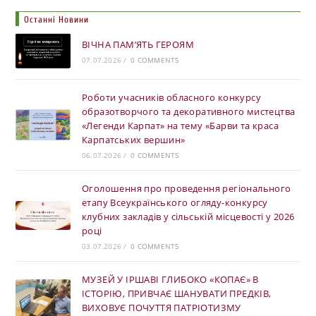
Останні Новини
ВІЧНА ПАМ’ЯТЬ ГЕРОЯМ
07.07.2026
/
0 COMMENTS
Роботи учасників обласного конкурсу
образотворчого та декоративного мистецтва
«Легенди Карпат» на тему «Барви та краса
Карпатських вершин»
06.07.2026
/
0 COMMENTS
Оголошення про проведення регіонального
етапу Всеукраїнського огляду-конкурсу
клубних закладів у сільській місцевості у 2026
році
03.07.2026
/
0 COMMENTS
МУЗЕЙ У ІРШАВІ ГЛИБОКО «КОПАЄ» В
ІСТОРІЮ, ПРИВЧАЄ ШАНУВАТИ ПРЕДКІВ,
ВИХОВУЄ ПОЧУТТЯ ПАТРІОТИЗМУ