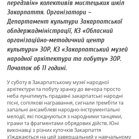
передзвін» колективів мистецьких шкіл
Закарпаття. Організатори –
Департамент культури Закарпатської
облдержадміністрації, КЗ «Обласний
організаційно-методичний центр
культури» ЗОР, КЗ «Закарпатський музей
народної архітектури та побуту» ЗОР.
Початок об 11 годині.
У суботу в Закарпатському музеї народної
архітектури та побуту зранку до вечора просто
неба лунатимуть прадавні закарпатські народні
пісні, сопілкові награвання, сигнали трембіти та
запальні ансамблеві народно-інструментальні
мелодії, які поєднуються з народними танцями,
іграми та фрагментами обрядових дійств. Юні
виконавці з різних куточків Закарпаття
з’їжджаються на цей завершальний у навчальному