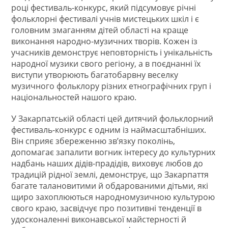
році фестиваль-конкурс, який підсумовує річні
фольклорні фестивалі учнів мистецьких шкіл і є
головним змаганням дітей області на краще
виконання народно-музичних творів. Кожен із
учасників демонструє неповторність і унікальність
народної музики свого регіону, а в поєднанні їх
виступи утворюють багатобарвну веселку
музичного фольклору різних етнографічних груп і
національностей нашого краю.
У Закарпатській області цей дитячий фольклорний
фестиваль-конкурс є одним із наймасштабніших.
Він сприяє збереженню зв’язку поколінь,
допомагає запалити вогник інтересу до культурних
надбань наших дідів-прадідів, виховує любов до
традицій рідної землі, демонструє, що Закарпаття
багате талановитими й обдарованими дітьми, які
щиро захоплюються народномузичною культурою
свого краю, засвідчує про позитивні тенденції в
удосконаленні виконавської майстерності й