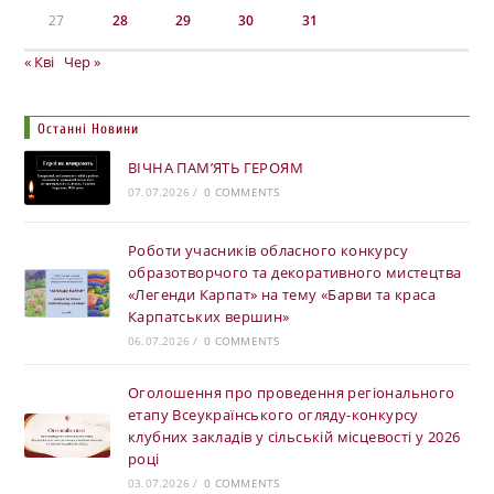
27
28
29
30
31
« Кві
Чер »
Останні Новини
ВІЧНА ПАМ’ЯТЬ ГЕРОЯМ
07.07.2026
/
0 COMMENTS
Роботи учасників обласного конкурсу
образотворчого та декоративного мистецтва
«Легенди Карпат» на тему «Барви та краса
Карпатських вершин»
06.07.2026
/
0 COMMENTS
Оголошення про проведення регіонального
етапу Всеукраїнського огляду-конкурсу
клубних закладів у сільській місцевості у 2026
році
03.07.2026
/
0 COMMENTS