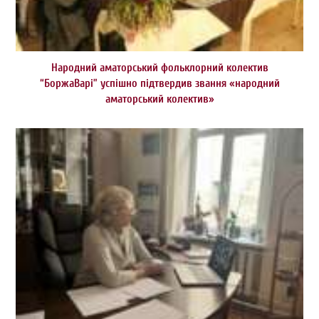
Народний аматорський фольклорний колектив
“БоржаВарі” успішно підтвердив звання «народний
аматорський колектив»