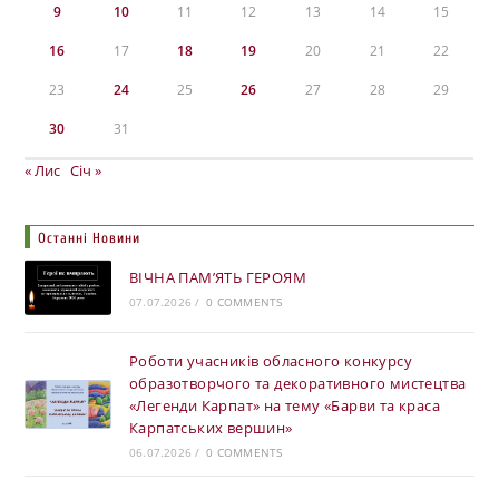
9
10
11
12
13
14
15
16
17
18
19
20
21
22
23
24
25
26
27
28
29
30
31
« Лис
Січ »
Останні Новини
ВІЧНА ПАМ’ЯТЬ ГЕРОЯМ
07.07.2026
/
0 COMMENTS
Роботи учасників обласного конкурсу
образотворчого та декоративного мистецтва
«Легенди Карпат» на тему «Барви та краса
Карпатських вершин»
06.07.2026
/
0 COMMENTS