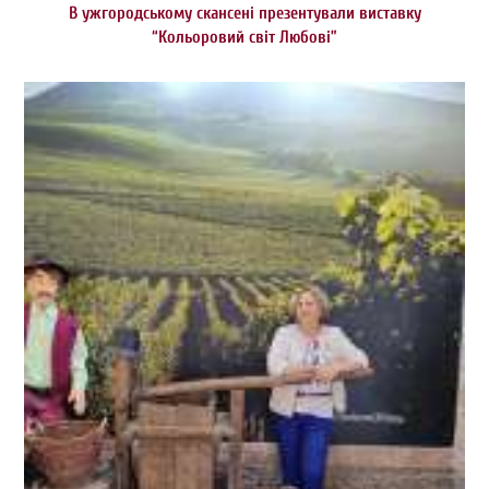
В ужгородському скансені презентували виставку
“Кольоровий світ Любові”