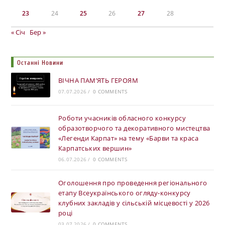
23
24
25
26
27
28
« Січ
Бер »
Останні Новини
ВІЧНА ПАМ’ЯТЬ ГЕРОЯМ
07.07.2026
/
0 COMMENTS
Роботи учасників обласного конкурсу
образотворчого та декоративного мистецтва
«Легенди Карпат» на тему «Барви та краса
Карпатських вершин»
06.07.2026
/
0 COMMENTS
Оголошення про проведення регіонального
етапу Всеукраїнського огляду-конкурсу
клубних закладів у сільській місцевості у 2026
році
03.07.2026
/
0 COMMENTS