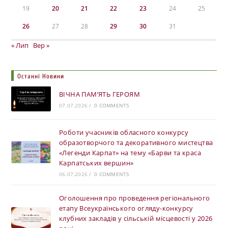
19
20
21
22
23
24
25
26
27
28
29
30
31
« Лип
Вер »
Останні Новини
ВІЧНА ПАМ’ЯТЬ ГЕРОЯМ
07.07.2026
/
0 COMMENTS
Роботи учасників обласного конкурсу
образотворчого та декоративного мистецтва
«Легенди Карпат» на тему «Барви та краса
Карпатських вершин»
06.07.2026
/
0 COMMENTS
Оголошення про проведення регіонального
етапу Всеукраїнського огляду-конкурсу
клубних закладів у сільській місцевості у 2026