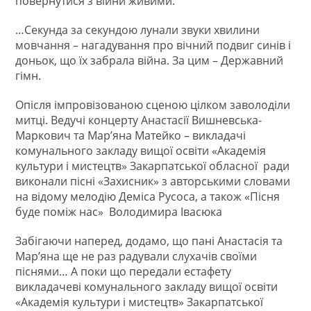
повернутися з війни живими.
…Секунда за секундою лунали звуки хвилини
мовчання – нагадування про вічний подвиг синів і
доньок, що їх забрала війна. За цим – Державний
гімн.
Опісля імпровізованою сценою цілком заволоділи
митці. Ведучі концерту Анастасії Вишневська-
Маркович та Мар’яна Матейко – викладачі
комунального закладу вищої освіти «Академія
культури і мистецтв» Закарпатської обласної ради
виконали пісні «Захисник» з авторськими словами
на відому мелодію Деміса Русоса, а також «Пісня
буде поміж нас» Володимира Івасюка
Забігаючи наперед, додамо, що пані Анастасія та
Мар’яна ще не раз радували слухачів своїми
піснями… А поки що передали естафету
викладачеві комунального закладу вищої освіти
«Академія культури і мистецтв» Закарпатської