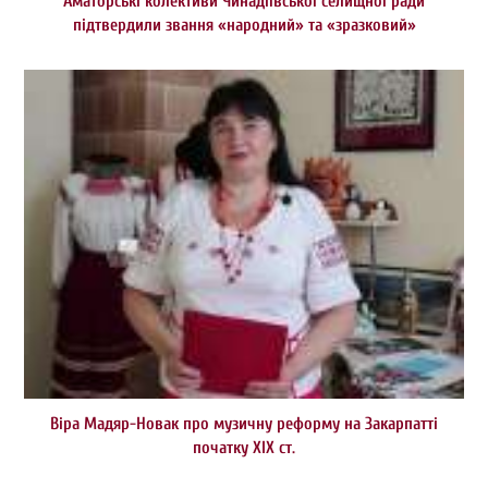
Аматорські колективи Чинадіївської селищної ради
підтвердили звання «народний» та «зразковий»
Віра Мадяр-Новак про музичну реформу на Закарпатті
початку ХІХ ст.