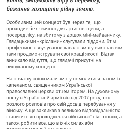
воїнів, зміцнюють віру в перемогу,
бажання захищати рідну землю.
Особливим цей концерт був через те, що
проходив без звичної для артистів сцени, а
посеред лісу, на збитому з дощок міні-майданчику.
Глядацькими «кріслами» слугували піддони. Втім
професійне озвучування давало змогу виконавцям
таки продемонструвати свої кращі якості. Відтак
виникало відчуття, що глядачі присутні на
вишуканому концерті.
На початку воїни мали змогу помолитися разом із
капеланом, священником Української
православної церкви отцем Ігорем. На духовному
посту в Українській армії він від 2007 року, тож
розлого розповів про свій досвід перебування у
війську. А ще закликав з великою відповідальністю
ставитися до проходження військової підготовки, а
також робити все, що в їхніх силах аби