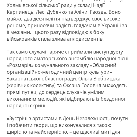
Холмківської сільської ради у складі Надії
Карпинець, Лесі Дубенко та Аліни Гвоздь. Воно
майже два десятиліття підтверджує своє високе
реноме, приносячи радість глядачам в Україні і за
її межами. І цього разу відповіддю з боку
військовиків стала злива аплодисментів.
Так само слухачі гаряче сприймали виступ дуету
народного аматорського ансамблю народної пісні
«Розмарія» комунального закладу «Обласний
організаційно-методичний центр культури»
Закарпатської обласної ради. Ольга Зюбрицька
(керівник колективу) та Оксана Головня знаходять
прямі путівці до сердець слухачів умілим
виконанням мелодій, які відбирають із бездонної
народної скрині.
«Зустрічі з артистами в День Незалежності, почути
і побачити твори, що виконувалися з такою
щирістю та майстерністю, – це щасливі миті для