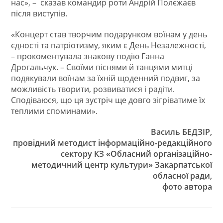
нас», – сказав командир роти Андрій Полєжаєв
після виступів.
«Концерт став творчим подарунком воїнам у день
єдності та патріотизму, яким є День Незалежності,
– прокоментувала знакову подію Ганна
Дрогальчук. – Своїми піснями й танцями митці
подякували воїнам за їхній щоденний подвиг, за
можливість творити, розвиватися і радіти.
Сподіваюся, що ця зустріч ще довго зігріватиме їх
теплими споминами».
Василь БЕДЗІР,
провідний методист інформаційно-редакційного
сектору
КЗ «Обласний організаційно-
методичний центр культури» Закарпатської
обласної ради,
фото автора