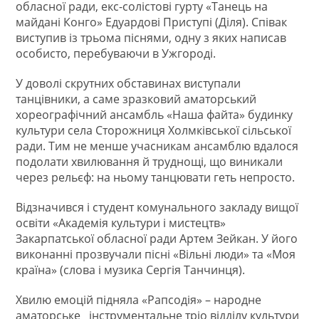
обласної ради, екс-солістові гурту «Танець на
майдані Конго» Едуардові Приступі (Діля). Співак
виступив із трьома піснями, одну з яких написав
особисто, перебуваючи в Ужгороді.
У доволі скрутних обставинах виступали
танцівники, а саме зразковий аматорський
хореографічний ансамбль «Наша файта» будинку
культури села Сторожниця Холмківської сільської
ради. Тим не менше учасникам ансамблю вдалося
подолати хвилювання й труднощі, що виникали
через рельєф: на ньому танцювати геть непросто.
Відзначився і студент комунального закладу вищої
освіти «Академія культури і мистецтв»
Закарпатської обласної ради Артем Зейкан. У його
виконанні прозвучали пісні «Вільні люди» та «Моя
країна» (слова і музика Сергія Танчинця).
Хвилю емоцій підняла «Рапсодія» – народне
аматорське інструментальне тріо відділу культури