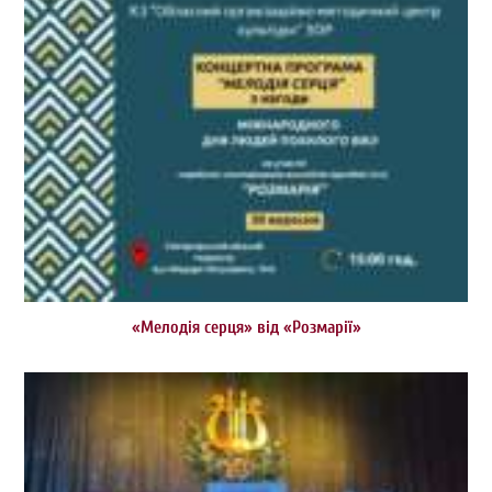
«Мелодія серця» від «Розмарії»