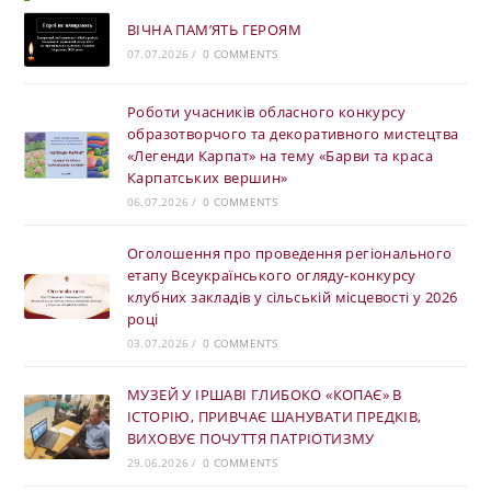
ВІЧНА ПАМ’ЯТЬ ГЕРОЯМ
07.07.2026
/
0 COMMENTS
Роботи учасників обласного конкурсу
образотворчого та декоративного мистецтва
«Легенди Карпат» на тему «Барви та краса
Карпатських вершин»
06.07.2026
/
0 COMMENTS
Оголошення про проведення регіонального
етапу Всеукраїнського огляду-конкурсу
клубних закладів у сільській місцевості у 2026
році
03.07.2026
/
0 COMMENTS
МУЗЕЙ У ІРШАВІ ГЛИБОКО «КОПАЄ» В
ІСТОРІЮ, ПРИВЧАЄ ШАНУВАТИ ПРЕДКІВ,
ВИХОВУЄ ПОЧУТТЯ ПАТРІОТИЗМУ
29.06.2026
/
0 COMMENTS