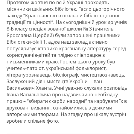
Протягом жовтня по всій Україні проходять
місячники шкільних бібліотек. Гасло цьогорічного
заходу “Краєзнавство в шкільній бібліотеці: нові
традиції та цінності”. На сьогоднішній урок до учнів
8-Б класу спеціалізованої школи № 3 (вчитель
Ярославна Щербей) були запрошені працівники
Бібліотеки-філії 1, адже наш заклад активно
популяризує історико-краєзнавчу літературу серед
користувачів-дітей та плідно співпрацює з
письменниками краю. Гостем цього уроку був
учитель-патріот, український фольклорист,
літературознавець, бібліограф, мистецтвознавець,
Заслужений діяч мистецтв України – Іван
Васильович Хланта. Учні уважно слухали розповідь
Івана Васильовича про надзвичайно необхідну
працю – “збирати скарби народні” та карбувати їх в
друковані видання, ознайомились з деякими
авторськими творами. На згадку про цікаву зустріч
зробили спільне фото.