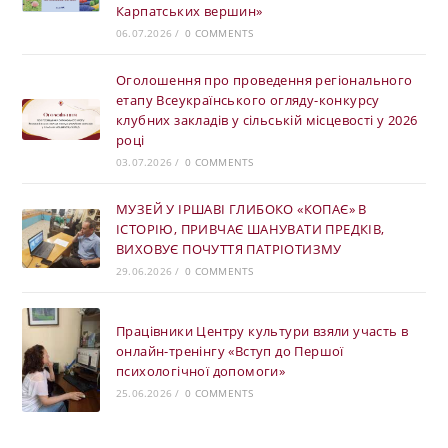
Карпатських вершин»
06.07.2026
/
0 COMMENTS
Оголошення про проведення регіонального
етапу Всеукраїнського огляду-конкурсу
клубних закладів у сільській місцевості у 2026
році
03.07.2026
/
0 COMMENTS
МУЗЕЙ У ІРШАВІ ГЛИБОКО «КОПАЄ» В
ІСТОРІЮ, ПРИВЧАЄ ШАНУВАТИ ПРЕДКІВ,
ВИХОВУЄ ПОЧУТТЯ ПАТРІОТИЗМУ
29.06.2026
/
0 COMMENTS
Працівники Центру культури взяли участь в
онлайн-тренінгу «Вступ до Першої
психологічної допомоги»
25.06.2026
/
0 COMMENTS