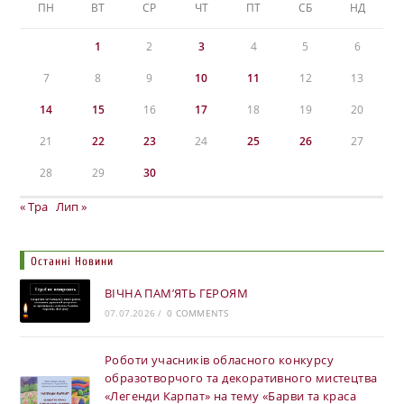
ПН
ВТ
СР
ЧТ
ПТ
СБ
НД
1
2
3
4
5
6
7
8
9
10
11
12
13
14
15
16
17
18
19
20
21
22
23
24
25
26
27
28
29
30
« Тра
Лип »
Останні Новини
ВІЧНА ПАМ’ЯТЬ ГЕРОЯМ
07.07.2026
/
0 COMMENTS
Роботи учасників обласного конкурсу
образотворчого та декоративного мистецтва
«Легенди Карпат» на тему «Барви та краса