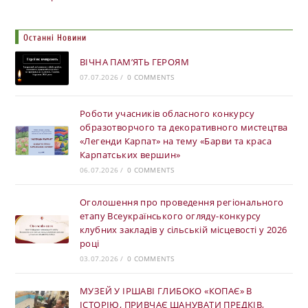
Останні Новини
ВІЧНА ПАМ’ЯТЬ ГЕРОЯМ
07.07.2026
/
0 COMMENTS
Роботи учасників обласного конкурсу
образотворчого та декоративного мистецтва
«Легенди Карпат» на тему «Барви та краса
Карпатських вершин»
06.07.2026
/
0 COMMENTS
Оголошення про проведення регіонального
етапу Всеукраїнського огляду-конкурсу
клубних закладів у сільській місцевості у 2026
році
03.07.2026
/
0 COMMENTS
МУЗЕЙ У ІРШАВІ ГЛИБОКО «КОПАЄ» В
ІСТОРІЮ, ПРИВЧАЄ ШАНУВАТИ ПРЕДКІВ,