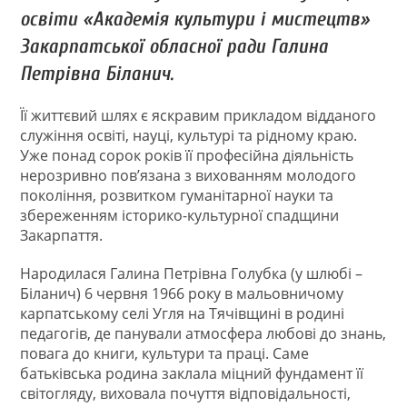
освіти «Академія культури і мистецтв»
Закарпатської обласної ради Галина
Петрівна Біланич.
Її життєвий шлях є яскравим прикладом відданого
служіння освіті, науці, культурі та рідному краю.
Уже понад сорок років її професійна діяльність
нерозривно пов’язана з вихованням молодого
покоління, розвитком гуманітарної науки та
збереженням історико-культурної спадщини
Закарпаття.
Народилася Галина Петрівна Голубка (у шлюбі –
Біланич) 6 червня 1966 року в мальовничому
карпатському селі Угля на Тячівщині в родині
педагогів, де панували атмосфера любові до знань,
повага до книги, культури та праці. Саме
батьківська родина заклала міцний фундамент її
світогляду, виховала почуття відповідальності,