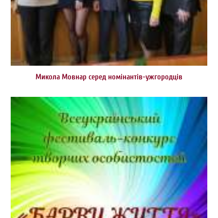
Микола Мовнар серед номінантів-ужгородців