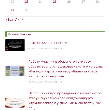
22
23
24
25
26
27
28
29
30
« Тра
Лип »
Останні Новини
ВІЧНА ПАМ’ЯТЬ ГЕРОЯМ
07.07.2026
/
0 COMMENTS
Роботи учасників обласного конкурсу
образотворчого та декоративного мистецтва
«Легенди Карпат» на тему «Барви та краса
Карпатських вершин»
06.07.2026
/
0 COMMENTS
Оголошення про проведення регіонального
етапу Всеукраїнського огляду-конкурсу
клубних закладів у сільській місцевості у 2026
році