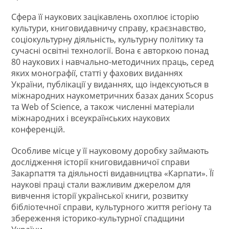
Сфера її наукових зацікавлень охоплює історію
культури, книговидавничу справу, краєзнавство,
соціокультурну діяльність, культурну політику та
сучасні освітні технології. Вона є авторкою понад
80 наукових і навчально-методичних праць, серед
яких монографії, статті у фахових виданнях
України, публікації у виданнях, що індексуються в
міжнародних наукометричних базах даних Scopus
та Web of Science, а також численні матеріали
міжнародних і всеукраїнських наукових
конференцій.
Особливе місце у її науковому доробку займають
дослідження історії книговидавничої справи
Закарпаття та діяльності видавництва «Карпати». Її
наукові праці стали важливим джерелом для
вивчення історії української книги, розвитку
бібліотечної справи, культурного життя регіону та
збереження історико-культурної спадщини