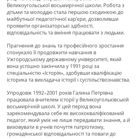
Великоугольської восьмирічної школи. Робота з
дітьми та молоддю стала першою сходинкою до
майбутньої педагогічної кар’єри, дозволивши
проявити організаторські здібності,
відповідальність та вміння працювати з людьми.
Прагнення до знань та професійного зростання
спонукало її продовжити навчання в
Ужгородському державному університеті, який
вона успішно закінчила у 1991 році за
спеціальністю «Історія», здобувши кваліфікацію
історика та викладача історії і суспільствознавства.
Упродовж 1992–2001 років Галина Петрівна
працювала вчителем історії у Великоугольківській
восьмирічній школі. У цей період вона
зарекомендувала себе як висококваліфікований
педагог, який уміє не лише передавати знання, а й
виховувати в учнів почуття патріотизму,
громадянської відповідальності та поваги до