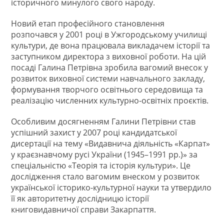
історичного минулого свого народу.
Новий етап професійного становлення
розпочався у 2001 році в Ужгородському училищі
культури, де вона працювала викладачем історії та
заступником директора з виховної роботи. На цій
посаді Галина Петрівна зробила вагомий внесок у
розвиток виховної системи навчального закладу,
формування творчого освітнього середовища та
реалізацію численних культурно-освітніх проєктів.
Особливим досягненням Галини Петрівни став
успішний захист у 2007 році кандидатської
дисертації на тему «Видавнича діяльність «Карпат»
у краєзнавчому русі України (1945–1991 рр.)» за
спеціальністю «Теорія та історія культури». Це
дослідження стало вагомим внеском у розвиток
української історико-культурної науки та утвердило
її як авторитетну дослідницю історії
книговидавничої справи Закарпаття.