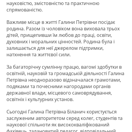
науковістю, змістовністю та практичною
спрямованістю.
Важливе місце в житті Галини Петрівни посідає
родина. Разом із чоловіком вона виховала трьох
дітей, прищепивши їм любов до праці, освіти,
духовних і моральних цінностей. Родина була і
залишається для неї джерелом підтримки,
натхнення та життєвої сили.
За багаторічну сумлінну працю, вагомі здобутки в
освітній, науковій та громадській діяльності Галина
Петрівна неодноразово відзначалася грамотами,
подяками та почесними нагородами органів
державної влади, місцевого самоврядування,
освітніх і культурних установ.
Сьогодні Галина Петрівна Біланич користується
заслуженим авторитетом серед колег, студентів та
наукової спільноти як висококваліфікований
фахівець, талановитий педагог, відповідальний