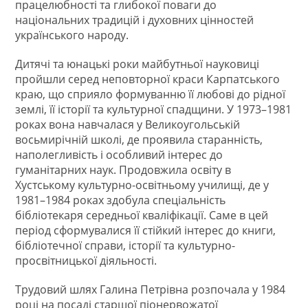
працелюбності та глибокої поваги до
національних традицій і духовних цінностей
українського народу.
Дитячі та юнацькі роки майбутньої науковиці
пройшли серед неповторної краси Карпатського
краю, що сприяло формуванню її любові до рідної
землі, її історії та культурної спадщини. У 1973–1981
роках вона навчалася у Великоугольській
восьмирічній школі, де проявила старанність,
наполегливість і особливий інтерес до
гуманітарних наук. Продовжила освіту в
Хустському культурно-освітньому училищі, де у
1981–1984 роках здобула спеціальність
бібліотекаря середньої кваліфікації. Саме в цей
період сформувалися її стійкий інтерес до книги,
бібліотечної справи, історії та культурно-
просвітницької діяльності.
Трудовий шлях Галина Петрівна розпочала у 1984
році на посаді старшої піонервожатої