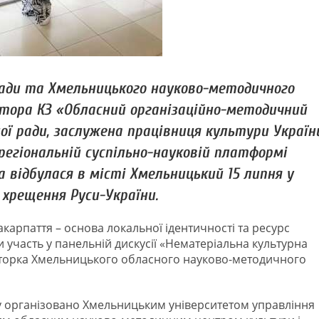
ради та Хмельницького науково-методичного
ктора КЗ «Обласний організаційно-методичний
ї ради, заслужена працівниця культури Україн
регіональній суспільно-науковій платформі
 відбулася в місті Хмельницький 15 липня у
 хрещення Руси-України.
арпаття – основа локальної ідентичності та ресурс
 участь у панельній дискусії «Нематеріальна культурна
кторка Хмельницького обласного науково-методичного
у організовано Хмельницьким університетом управління