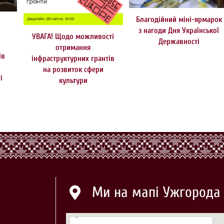
Благодійний міні-ярмарок
з нагоди Дня Української
УВАГА! Щодо можливості
Державності
отримання
ів
інфраструктурних грантів
на розвиток сфери
і
культури
й
Ми на мапі Ужгорода