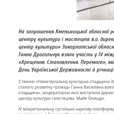
На запрошення Хмельницької обласної 
центру культури і мистецтв в.о. дире
центр культури» Закарпатської обласно
Ганна Дрогальчук взяла участь у IV між
«Хрещення. Становлення. Перемога», яка
День Української Державності й річниці
З темою «Нематеріальна культурна спадщина Зак
сталого розвитку громад» Ганна Василівна взяти
спадщина», модератором якої виступила дире
центру культури і мистецтва Майя Онищук.
IV міжрегіональну суспільно-наукову платформ