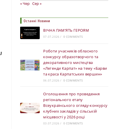
« Чер
Сер »
Останні Новини
ВІЧНА ПАМ’ЯТЬ ГЕРОЯМ
07.07.2026
/
0 COMMENTS
Роботи учасників обласного
и
конкурсу образотворчого та
декоративного мистецтва
«Легенди Карпат» на тему «Барви
та краса Карпатських вершин»
06.07.2026
/
0 COMMENTS
Оголошення про проведення
регіонального етапу
Всеукраїнського огляду-конкурсу
клубних закладів у сільській
місцевості у 2026 році
03.07.2026
/
0 COMMENTS