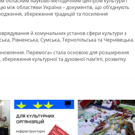
ким обласним науково-методичним центром культури і
ю між областями України – документів, що об’єднують
дродження, збереження традицій та посилення
моврядування й комунальних установ сфери культури з
ська, Рівненська, Сумська, Тернопільська та Чернівецька.
тановлення. Перемога» стала основою для розширення
, збереження культурної та духовної пам’яті, розвитку