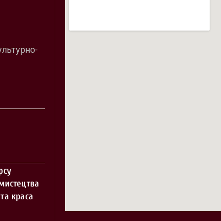
ультурно-
рсу
 мистецтва
та краса