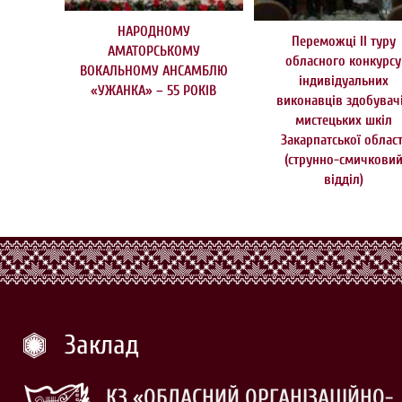
НАРОДНОМУ
Переможці ІІ туру
АМАТОРСЬКОМУ
обласного конкурсу
ВОКАЛЬНОМУ АНСАМБЛЮ
індивідуальних
«УЖАНКА» – 55 РОКІВ
виконавців здобувач
мистецьких шкіл
Закарпатської област
(струнно-смичкови
відділ)
Заклад
КЗ «ОБЛАСНИЙ ОРГАНІЗАЦІЙНО-