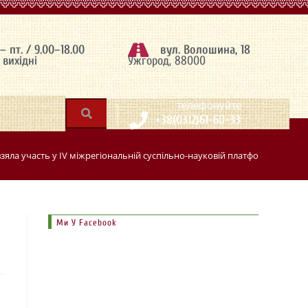
 – пт. / 9.00–18.00
вул. Волошина, 18
– вихідні
Ужгород, 88000
|
телефонуйте
+38(0312)61-60-33
зяла участь у IV міжрегіональній суспільно-науковій платформі «Хрещ
-
Ми У Facebook