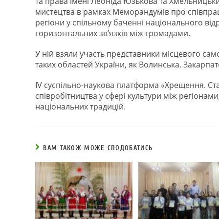
та права імені Леоніда Юзькова та Хмельниць
мистецтва в рамках Меморандумів про співпрац
регіони у спільному баченні національного ві
горизонтальних зв’язків між громадами.
У ній взяли участь представники місцевого са
таких областей України, як Волинська, Закарпат
IV суспільно-наукова платформа «Хрещення. С
співробітництва у сфері культури між регіонами
національних традицій.
ВАМ ТАКОЖ МОЖЕ СПОДОБАТИСЬ