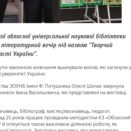
ї обласної універсальної наукової бібліотеки
 літературний вечір під назвою “Творчий
сті України”.
тні хвилиною мовчання вшанували воїнів, які загинули 
 суверенітет України.
вства ЗОУНБ імені Ф. Потушняка Олеся Шелак звернула
книжок Івана Васильовича, які представлені на виставці.
.
знавець, бібліограф, мистецтвознавець, педагог,
над 25 років працює провідним методистом КЗ «Обласний
 й опікується такою важливою ділянкою роботи, як
ної творчості. Змістовна виставка, яку представили