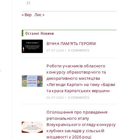
31
« Вер
Лис »
Останні Новини
ВІЧНА ПАМ’ЯТЬ ГЕРОЯМ
07.07.2026
/
0 COMMENTS
Роботи учасників обласного
у
конкурсу образотворчого та
декоративного мистецтва
«Легенди Карпат» на тему «Барви
та краса Карпатських вершин»
06.07.2026
/
0 COMMENTS
Оголошення про проведення
регіонального етапу
Всеукраїнського огляду-конкурсу
клубних закладів у сільській
місцевості у 2026 році