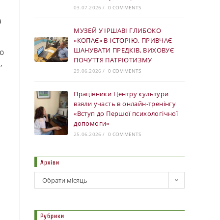
03.07.2026
/
0 COMMENTS
а
МУЗЕЙ У ІРШАВІ ГЛИБОКО
«КОПАЄ» В ІСТОРІЮ, ПРИВЧАЄ
ШАНУВАТИ ПРЕДКІВ, ВИХОВУЄ
ю
ПОЧУТТЯ ПАТРІОТИЗМУ
,
29.06.2026
/
0 COMMENTS
Працівники Центру культури
взяли участь в онлайн-тренінгу
«Вступ до Першої психологічної
допомоги»
25.06.2026
/
0 COMMENTS
Архіви
Обрати місяць
Рубрики