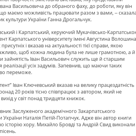
Івана Васильовича до обраного фаху, до роботи, яку він
 що маємо можливість працювати разом з вами, ‒ сказал
ик культури України Ганна Дрогальчук.
вський і Карпатський, керуючий Мукачівсько-Карпатсько
ент Карпатського університету імені Августина Волошина
рисутніх і вказав на актуальності тієї справи, якою
важливо, щоб кожна людина була не лише грамотною, а й
и зайнятість Іван Васильович служить ще й старшим
я реалізації усіх задумів. Запевнив, що маючи таких
ово переможе.
ент” Іван Ключевський вказав на велику працездатність
ронад 20 років тісно співпрацює з автором, який не
 вихід у світ понад тридцяти книжок.
рівник Заслуженого академічного Закарпатського
 України Наталія Петій-Потапчук. Адже він автор книги
о історію хору. Михайло Бровді та Андрій Свид виконали
пісень.