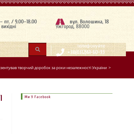
 – пт. / 9.00–18.00
вул. Волошина, 18
– вихідні
Ужгород, 88000
|
телефонуйте
+38(0312)61-60-33
езентував творчий доробок за роки незалежності України
>
І
Ми У Facebook