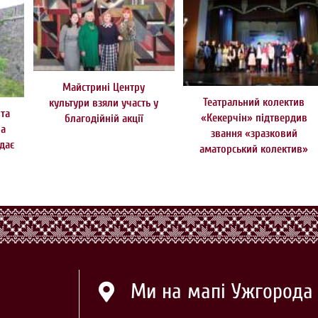
Майстрині Центру
Театральний колектив
культури взяли участь у
та
«Кекерчін» підтвердив
благодійній акції
на
звання «зразковий
дає
аматорський колектив»
Ми на мапі Ужгорода