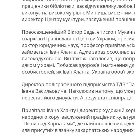
працівники бібліотеки, засвідчує велику любов 
виконує на високому рівні. Ми пишаємося тим,
директор Центру культури, заслужений працівн
Преосвященніший Віктор Бедь, єпископ Мукачі
єпархією Православної Церкви України, презид
доктор юридичних наук, професор привітав усіх п
займається Іван Хланта. Адже зараз особливо 
високодуховною. Він також наголосив, що попр
дяком у храмі. Побажав здоров’я і натхнення дл
особистостей, як Іван Хланта, Україна обов’язк
Директор поліграфічного підприємства ТДВ “Пат
Івана Васильовича. Наголосив на тому, що уже 
перестає його дивувати. А результат співпраці ‒
Привітала Івана Хланту і директор-художній ке
народного хору, заслужений працівник культури
“Пісня над Карпатами”, де найповніше викладен
для присутніх в’язанку закарпатських народних 