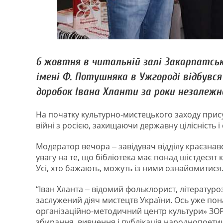
6 жовтня в читальній залі Закарпатсько
імені Ф. Потушняка в Ужгороді відбувся
доробок Івана Хланти за роки незалежно
На початку культурно-мистецького заходу прису
війні з росією, захищаючи державну цілісність і
Модератор вечора ‒ завідувач відділу краєзна
увагу на те, що бібліотека має понад шістдесят 
Усі, хто бажають, можуть із ними ознайомитися
“Іван Хланта ‒ відомий фольклорист, літературо
заслужений діяч мистецтв України. Ось уже по
організаційно-методичний центр культури» ЗОР
збирання, вивчення і публікація народнопоетич