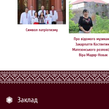
Символ патріотизму
Про відомого музикан
Закарпаття Костянти
Матезонського розпові
Віра Мадяр-Новак
Заклад