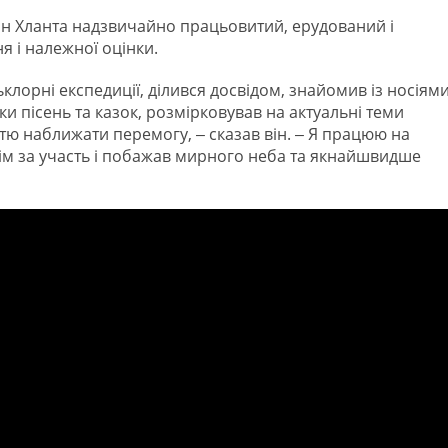
Іван Хланта надзвичайно працьовитий, ерудований і
 і належної оцінки.
клорні експедиції, ділився досвідом, знайомив із носіям
и пісень та казок, розмірковував на актуальні теми
стю наближати перемогу, ‒ сказав він. ‒ Я працюю на
сім за участь і побажав мирного неба та якнайшвидше