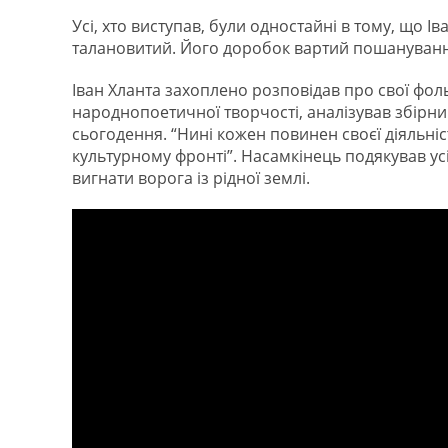
Усі, хто виступав, були одностайні в тому, що 
талановитий. Його доробок вартий пошанування
Іван Хланта захоплено розповідав про свої фоль
народнопоетичної творчості, аналізував збірник
сьогодення. “Нині кожен повинен своєї діяльні
культурному фронті”. Насамкінець подякував у
вигнати ворога із рідної землі.