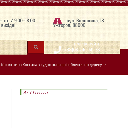
 – пт. / 9.00–18.00
вул. Волошина, 18
– вихідні
Ужгород, 88000
|
телефонуйте
+38(0312)61-60-33
 Костянтина Ковгана з художнього різьблення по дереву
>
Ми У Facebook