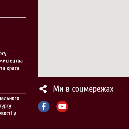
рсу
 мистецтва
та краса
Ми в соцмережах
нального
курсу
вості у