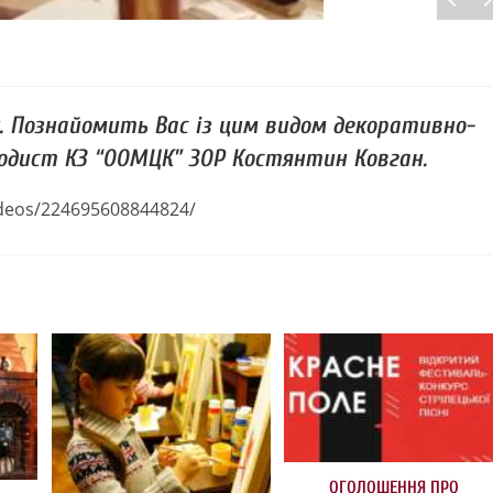
у. Познайомить Вас із цим видом декоративно-
дист КЗ “ООМЦК” ЗОР Костянтин Ковган.
deos/224695608844824/
ОГОЛОШЕННЯ ПРО