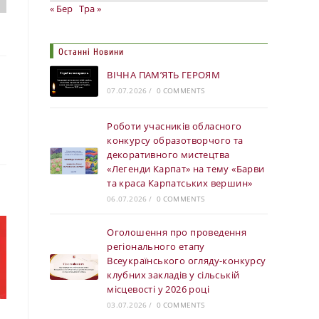
« Бер
Тра »
Останні Новини
ВІЧНА ПАМ’ЯТЬ ГЕРОЯМ
07.07.2026
/
0 COMMENTS
Роботи учасників обласного
конкурсу образотворчого та
декоративного мистецтва
«Легенди Карпат» на тему «Барви
та краса Карпатських вершин»
06.07.2026
/
0 COMMENTS
Оголошення про проведення
регіонального етапу
Всеукраїнського огляду-конкурсу
клубних закладів у сільській
місцевості у 2026 році
03.07.2026
/
0 COMMENTS