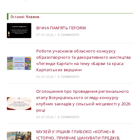
Останні Новини
ВІЧНА ПАМ’ЯТЬ ГЕРОЯМ
07.07.2026
/
0 COMMENTS
Роботи учасників обласного конкурсу
образотворчого та декоративного мистецтва
«Легенди Карпат» на тему «Барви та краса
Карпатських вершин»
06.07.2026
/
0 COMMENTS
Оголошення про проведення регіонального
етапу Всеукраїнського огляду-конкурсу
клубних закладів у сільській місцевості у 2026
році
03.07.2026
/
0 COMMENTS
МУЗЕЙ У ІРШАВІ ГЛИБОКО «КОПАЄ» В
ІСТОРІЮ, ПРИВЧАЄ ШАНУВАТИ ПРЕДКІВ,