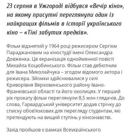
23 серпня в Ужгороді відбувся «Вечір кіно»,
на якому присутні переглянули один із
найкращих фільмів в історії українського
кіно – «Тіні забутих предків».
Фільм відзнятий у 1964 році режисером Сергієм
Параджановим на кіностудії імені Олександра
Довженка. Це екранізація однойменної повісті
Михайла Коцюбинського. Фільм став дебютним
для Івана Миколайчука – згодом відомого актора і
режисера. Зйомки здійснювалися у селі
Криворівня Верховинського району Івано-
Франківської області та його околицях. У перший
рік прокату фільм переглянули 8,5 млн глядачів. До
слова, Гарвардський університет додав стрічку до
списку обов’язкових для перегляду студентам, які
претендують на вищий ступінь у кінознавстві.
Захід пройшов у рамках Всеукраїнського