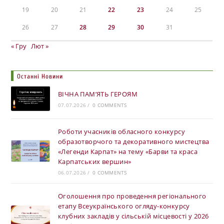
19
20
21
22
23
24
25
26
27
28
29
30
31
« Гру
Лют »
Останні Новини
ВІЧНА ПАМ’ЯТЬ ГЕРОЯМ
07.07.2026
/
0 COMMENTS
Роботи учасників обласного конкурсу
образотворчого та декоративного мистецтва
«Легенди Карпат» на тему «Барви та краса
Карпатських вершин»
06.07.2026
/
0 COMMENTS
Оголошення про проведення регіонального
етапу Всеукраїнського огляду-конкурсу
клубних закладів у сільській місцевості у 2026