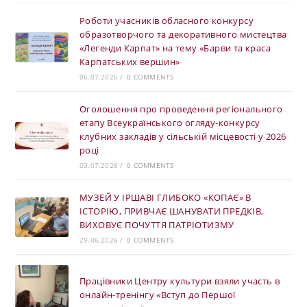
Роботи учасників обласного конкурсу
образотворчого та декоративного мистецтва
«Легенди Карпат» на тему «Барви та краса
Карпатських вершин»
06.07.2026
/
0 COMMENTS
Оголошення про проведення регіонального
етапу Всеукраїнського огляду-конкурсу
клубних закладів у сільській місцевості у 2026
році
03.07.2026
/
0 COMMENTS
МУЗЕЙ У ІРШАВІ ГЛИБОКО «КОПАЄ» В
ІСТОРІЮ, ПРИВЧАЄ ШАНУВАТИ ПРЕДКІВ,
ВИХОВУЄ ПОЧУТТЯ ПАТРІОТИЗМУ
29.06.2026
/
0 COMMENTS
Працівники Центру культури взяли участь в
онлайн-тренінгу «Вступ до Першої