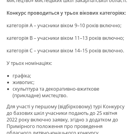
мистецтво» мистецьких шкіл Закарпатської області.
Конкурс проводиться у трьох вікових категоріях:
категорія А – учасники віком 9–10 років включно;
категорія В – учасники віком 11–13 років включно;
категорія С – учасники віком 14–15 років включно.
У трьох номінаціях:
графіка;
живопис;
скульптура та декоративно-вжиткове
(прикладне) мистецтво.
Для участі у першому (відбірковому) турі Конкурсу
до базових шкіл учасники подають до 25 квітня
2022 року включно заявку, згідно з додатком до
Примірного положення про проведення
обласного дитячо-юнацького конкурсу