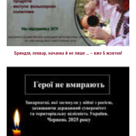
Бриндзя, леквар, начанка й не лише … – вже 6 жовтня!