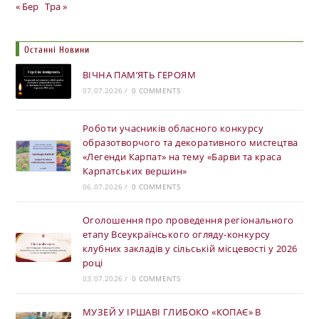
« Бер
Тра »
Останні Новини
ВІЧНА ПАМ’ЯТЬ ГЕРОЯМ
07.07.2026
/
0 COMMENTS
Роботи учасників обласного конкурсу
образотворчого та декоративного мистецтва
«Легенди Карпат» на тему «Барви та краса
Карпатських вершин»
06.07.2026
/
0 COMMENTS
Оголошення про проведення регіонального
етапу Всеукраїнського огляду-конкурсу
клубних закладів у сільській місцевості у 2026
році
03.07.2026
/
0 COMMENTS
МУЗЕЙ У ІРШАВІ ГЛИБОКО «КОПАЄ» В