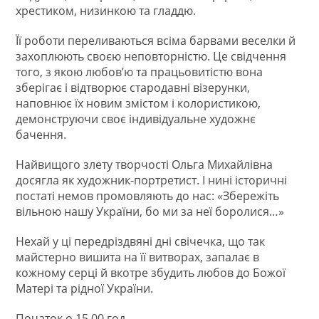
хрестиком, низинкою та гладдю.
Її роботи переливаються всіма барвами веселки й
захоплюють своєю неповторністю. Це свідчення
того, з якою любов’ю та працьовитістю вона
зберігає і відтворює стародавні візерунки,
наповнює їх новим змістом і колористикою,
демонструючи своє індивідуальне художнє
бачення.
Найвищого злету творчості Ольга Михайлівна
досягла як художник-портретист. І нині історичні
постаті немов промовляють до нас: «Збережіть
вільною нашу України, бо ми за неї боролися…»
Нехай у ці передріздвяні дні свічечка, що так
майстерно вишита на її витворах, запалає в
кожному серці й вкотре збудить любов до Божої
Матері та рідної України.
Початок о 15.00 год.