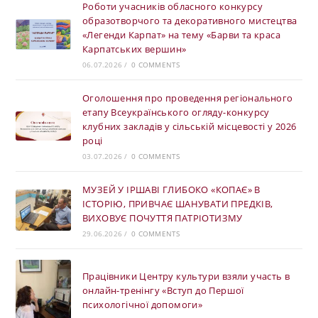
Роботи учасників обласного конкурсу
образотворчого та декоративного мистецтва
«Легенди Карпат» на тему «Барви та краса
Карпатських вершин»
06.07.2026
/
0 COMMENTS
Оголошення про проведення регіонального
етапу Всеукраїнського огляду-конкурсу
клубних закладів у сільській місцевості у 2026
році
03.07.2026
/
0 COMMENTS
МУЗЕЙ У ІРШАВІ ГЛИБОКО «КОПАЄ» В
ІСТОРІЮ, ПРИВЧАЄ ШАНУВАТИ ПРЕДКІВ,
ВИХОВУЄ ПОЧУТТЯ ПАТРІОТИЗМУ
29.06.2026
/
0 COMMENTS
Працівники Центру культури взяли участь в
онлайн-тренінгу «Вступ до Першої
психологічної допомоги»