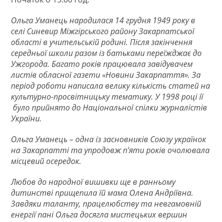
Ольга Уманець народилася 14 грудня 1949 року в
селі Синевир Міжгірського району Закарпатської
області в учительській родині. Після закінчення
середньої школи разом із батьками переїжджає до
Ужгорода. Багато років працювала завідувачем
листів обласної газети «Новини Закарпаття». За
період роботи написала велику кількість статей на
культурно-просвітницьку тематику. У 1998 році її
було прийнято до Національної спілки журналістів
України.
Ольга Уманець – одна із засновників Союзу українок
на Закарпатті та упродовж п’яти років очолювала
місцевий осередок.
Любов до народної вишивки ще в ранньому
дитинстві прищепила їй мама Олена Андріївна.
Завдяки таланту, працелюбству та невгамовній
енергії пані Ольга досягла мистецьких вершин