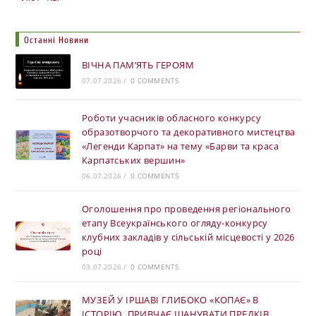
Останні Новини
ВІЧНА ПАМ’ЯТЬ ГЕРОЯМ
07.07.2026
/
0 COMMENTS
Роботи учасників обласного конкурсу
образотворчого та декоративного мистецтва
«Легенди Карпат» на тему «Барви та краса
Карпатських вершин»
06.07.2026
/
0 COMMENTS
Оголошення про проведення регіонального
етапу Всеукраїнського огляду-конкурсу
клубних закладів у сільській місцевості у 2026
році
03.07.2026
/
0 COMMENTS
МУЗЕЙ У ІРШАВІ ГЛИБОКО «КОПАЄ» В
ІСТОРІЮ, ПРИВЧАЄ ШАНУВАТИ ПРЕДКІВ,