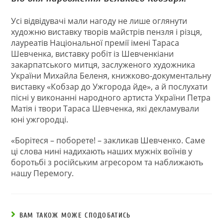
Усі відвідувачі мали нагоду не лише оглянути
художню виставку творів майстрів пензля і різця,
лауреатів Національної премії імені Тараса
Шевченка, виставку робіт із Шевченкіани
закарпатського митця, заслуженого художника
України Михайла Беленя, книжково-документальну
виставку «Кобзар до Ужгорода йде», а й послухати
пісні у виконанні народного артиста України Петра
Матія і твори Тараса Шевченка, які декламували
юні ужгородці.
«Борітеся – поборете! – закликав Шевченко. Саме
ці слова нині надихають наших мужніх воїнів у
боротьбі з російським агресором та наближають
нашу Перемогу.
ВАМ ТАКОЖ МОЖЕ СПОДОБАТИСЬ