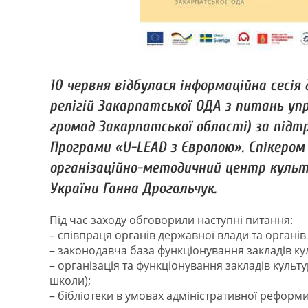
10 червня відбулася інформаційна сесі
релігій Закарпатської ОДА з питань уп
громад Закарпатської області) за підт
Програми «U-LEAD з Європою». Спікером
організаційно-методичний центр культ
України Ганна Дрогальчук.
Під час заходу обговорили наступні питання:
– співпраця органів державної влади та органів
– законодавча база функціонування закладів кул
– організація та функціонування закладів культ
школи);
– бібліотеки в умовах адміністративної реформи