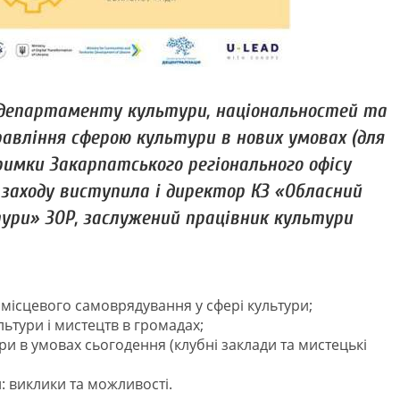
я департаменту культури, національностей та
равління сферою культури в нових умовах (для
римки Закарпатського регіонального офісу
 заходу виступила і директор КЗ «Обласний
ури» ЗОР, заслужений працівник культури
 місцевого самоврядування у сфері культури;
ьтури і мистецтв в громадах;
ури в умовах сьогодення (клубні заклади та мистецькі
: виклики та можливості.