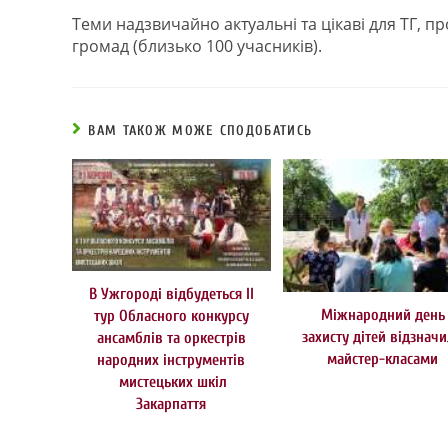
Теми надзвичайно актуальні та цікаві для ТГ, п
громад (близько 100 учасників).
ВАМ ТАКОЖ МОЖЕ СПОДОБАТИСЬ
В Ужгороді відбудеться ІІ
Міжнародний день
тур Обласного конкурсу
захисту дітей відзнач
ансамблів та оркестрів
майстер-класами
народних інструментів
мистецьких шкіл
Закарпаття