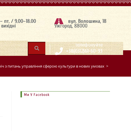
 – пт. / 9.00–18.00
вул. Волошина, 18
– вихідні
Ужгород, 88000
|
телефонуйте
+38(0312)61-60-33
іч з питань управління сферою культури в нових умовах
>
Ми У Facebook