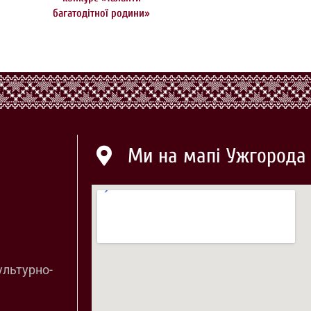
багатодітної родини»
Ми на мапі Ужгорода
ультурно-