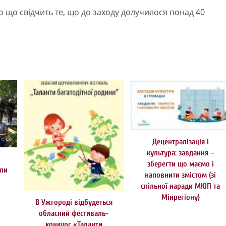
ро що свідчить те, що до заходу долучилося понад 40
Децентралізація і
культура: завдання –
зберегти що маємо і
или
наповнити змістом (зі
спільної наради МКІП та
Мінрегіону)
В Ужгороді відбудеться
обласний фестиваль-
конкурс «Таланти