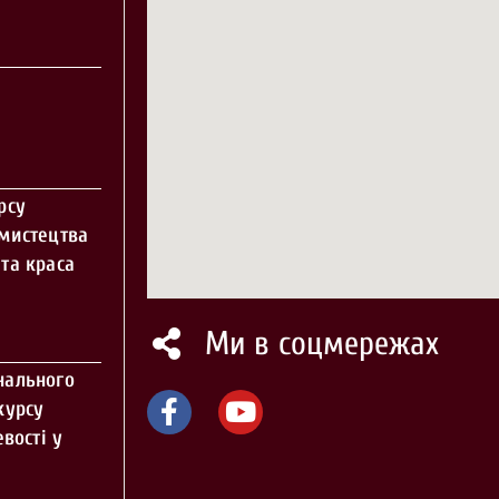
рсу
 мистецтва
та краса
Ми в соцмережах
нального
курсу
вості у