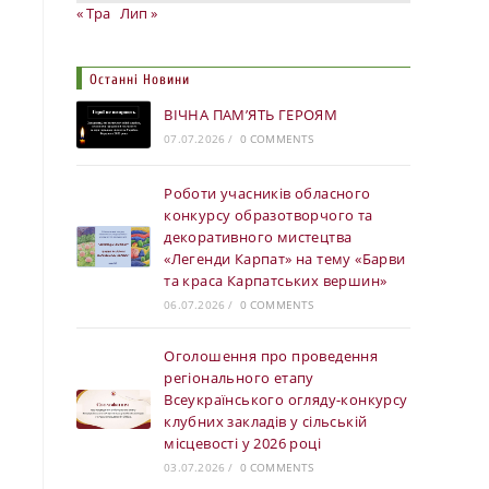
« Тра
Лип »
Останні Новини
ВІЧНА ПАМ’ЯТЬ ГЕРОЯМ
07.07.2026
/
0 COMMENTS
Роботи учасників обласного
конкурсу образотворчого та
декоративного мистецтва
«Легенди Карпат» на тему «Барви
та краса Карпатських вершин»
06.07.2026
/
0 COMMENTS
Оголошення про проведення
регіонального етапу
Всеукраїнського огляду-конкурсу
клубних закладів у сільській
місцевості у 2026 році
03.07.2026
/
0 COMMENTS