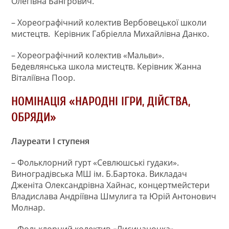
Олегівна Бангрович.
– Хореографічний колектив Вербовецької школи
мистецтв. Керівник Габріeлла Михайлівна Данко.
– Хореографічний колектив «Мальви».
Бедевлянська школа мистецтв. Керівник Жанна
Віталіївна Поор.
НОМІНАЦІЯ «НАРОДНІ ІГРИ, ДІЙСТВА,
ОБРЯДИ»
Лауреати І ступеня
– Фольклорний гурт «Севлюшські гудаки».
Виноградівська МШ ім. Б.Бартока. Викладач
Дженіта Олександрівна Хайнас, концертмейстери
Владислава Андріївна Шмулига та Юрій Антонович
Молнар.
– Фольклорний колектив «Лисичаночка».