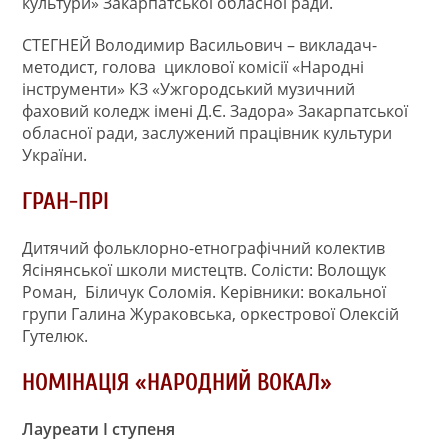
культури» Закарпатської обласної ради.
СТЕГНЕЙ Володимир Васильович – викладач-
методист, голова циклової комісії «Народні
інструменти» КЗ «Ужгородський музичний
фаховий коледж імені Д.Є. Задора» Закарпатської
обласної ради, заслужений працівник культури
України.
ГРАН-ПРІ
Дитячий фольклорно-етнографічний колектив
Ясінянської школи мистецтв. Солісти: Волощук
Роман, Біличук Соломія. Керівники: вокальної
групи Галина Жураковська, оркестрової Олексій
Гутелюк.
НОМІНАЦІЯ «НАРОДНИЙ ВОКАЛ»
Лауреати І ступеня