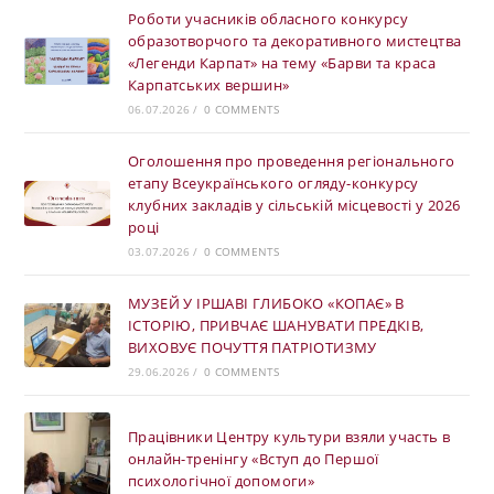
Роботи учасників обласного конкурсу
образотворчого та декоративного мистецтва
«Легенди Карпат» на тему «Барви та краса
Карпатських вершин»
06.07.2026
/
0 COMMENTS
Оголошення про проведення регіонального
етапу Всеукраїнського огляду-конкурсу
клубних закладів у сільській місцевості у 2026
році
03.07.2026
/
0 COMMENTS
МУЗЕЙ У ІРШАВІ ГЛИБОКО «КОПАЄ» В
ІСТОРІЮ, ПРИВЧАЄ ШАНУВАТИ ПРЕДКІВ,
ВИХОВУЄ ПОЧУТТЯ ПАТРІОТИЗМУ
29.06.2026
/
0 COMMENTS
Працівники Центру культури взяли участь в
онлайн-тренінгу «Вступ до Першої
психологічної допомоги»