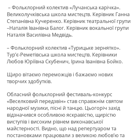
– Фольклорний колектив «Лучанська карічка».
Великолучківська школа мистецтв. Керівник Ганна
Степанівна Кучеренко. Керівник театральної групи
–Наталія Іванівна Балог. Керівник вокальної групи
Наталія Василівна Медвідь.
– Фольклорний колектив «Турицьке зернятко».
Тур’є-Реметівська школа мистецтв. Керівники
Любов Юріївна Скубенич, Ірина Іванівна Бойко.
Щиро вітаємо переможців і бажаємо нових
творчих здобутків.
Обласний фольклорний фестиваль-конкурс
«Веселковий передзвін» став справжнім святом
народної музики, пісні й танцю. Цьогоріч захід
відзначився особливою яскравістю, щирістю
виступів і високим рівнем виконавської
майстерності. Видно, що над репертуаром та
постановками працювали з великою любов’ю та