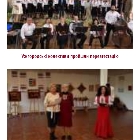
Ужгородські колективи пройшли переатестацію