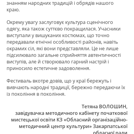
знанням народних традицій і обрядів нашого
краю.
Окрему увагу заслуговує культура сценічного
одягу, яка також суттєво покращилася. Учасники
виступали у вишуканих костюмах, що точно
передавали етнічні особливості районів, навіть
окрамих сіл, які вони представляли. Це не лише
підсилювало загальне сприйняття автентичності
виступів, але й створювало гарний настрій і
приносило естетичне задоволення.
Фестиваль вкотре довів, що у краї бережуть і
вивчають народні традиції, бережно передаючи їх
із покоління в покоління.
Тетяна ВОЛОШИН,
завідувачка методичного кабінету початкової
мистецької освіти КЗ «Обласний організаційно-
методичний центр культури» Закарпатської
обласної ради