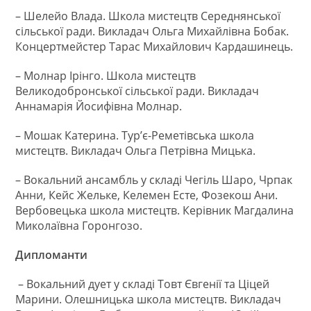
– Шелейо Влада. Школа мистецтв Середнянської
сільської ради. Викладач Ольга Михайлівна Бобак.
Концертмейстер Тарас Михайлович Кардашинець.
– Молнар Ірінго. Школа мистецтв
Великодобронської сільської ради. Викладач
Аннамарія Йосифівна Молнар.
– Мошак Катерина. Тур’є-Реметівська школа
мистецтв. Викладач Ольга Петрівна Мицька.
– Вокальний ансамбль у складі Чегіль Шаро, Чрпак
Анни, Кейс Жельке, Келемен Есте, Фозекош Ани.
Вербовецька школа мистецтв. Керівник Магдалина
Миколаївна Горонгозо.
Дипломанти
– Вокальний дует у складі Товт Євгенії та Ціцей
Марини. Олешницька школа мистецтв. Викладач