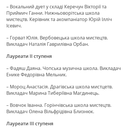
– Вокальний дует у складі Керечун Вікторії та
Приймич Ганни. Нижньоворітська школа
мистецтв. Керівник та акомпаніатор Юрій Ілліч
Ісевич.
– Горват Юлія. Вербовецька школа мистецтв.
Викладач Наталія Гаврилівна Орбан.
Лауреати ІІ ступеня
– Фадяш Даяна. Чопська музична школа. Викладач
Енике Федорівна Мельник.
– Мороц Анастасія. Драгівська школа мистцетв.
Викладач Марина Тиберіївна Магдинець.
– Вовчок Іванна. Горінчівська школа мистецтв.
Викладач Олена Вільфрідівна Близнюк.
Лауреати ІІІ ступеня