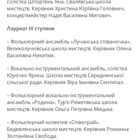
солістка Шпортень Яна. Свалявська школа
мистецтв. Керівник Христина Юріївна Головнич,
концертмейстер Надія Василівна Мигович.
Лауреат ІІІ ступеня
– Фольклорний ансамбль «Лучанська співаночка».
Великолучківська школа мистецтв. Керівник Олена
Василівна Никитюк.
– Вокально-інструментальний ансамбль, солістка
Юрочко Ярина. Школа мистецтв Середнянської
сільської ради. Керівник Віра Іванівна Сентипал.
– Фольклорний вокально-інструментальний
ансамбль «Родина». Тур’є-Реметівська школа
мистецтв. Керівник Ольга Петрівна Мицька.
– Фольклорний колектив «Співограй».
Бедевлянська школа мистецтв. Керівник Романна
Золтанівна Свобода.