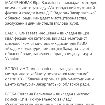
МАДЯР-НОВАК Віра Василівна – викладач-методист
комунального закладу «Ужгородський музичний
фаховий коледж імені Д.Є. Задора» Закарпатської
обласної ради, кандидат мистецтвознавства,
заслужений діяч мистецтв (голова журі).
БАБЯК Єлизавета Яношівна – викладач вищої
кваліфікаційної категорії, викладач-методист
циклової комісії мистецьких дисциплін КЗВО
«Академія культури і мистецтв» Закарпатської
обласної ради, заслужена працівниця культури
України.
ВОЛОШИН Тетяна Іванівна – завідувачка
методичного кабінету початкової мистецької
освіти КЗ «Обласний організаційно-методичний
центр культури» Закарпатської обласної ради.
ГЛЕБА Світлана Василівна – викладач циклової
комісії «Спів» комунального закладу
«Ужгородський музичний фаховий коледж імені