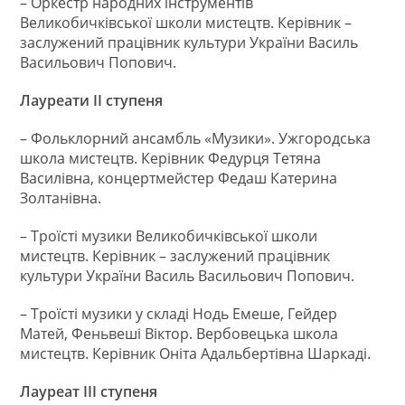
– Оркестр народних інструментів
Великобичківської школи мистецтв. Керівник –
заслужений працівник культури України Василь
Васильович Попович.
Лауреати ІІ ступеня
– Фольклорний ансамбль «Музики». Ужгородська
школа мистецтв. Керівник Федурця Тетяна
Василівна, концертмейстер Федаш Катерина
Золтанівна.
– Троїсті музики Великобичківської школи
мистецтв. Керівник – заслужений працівник
культури України Василь Васильович Попович.
– Троїсті музики у складі Нодь Емеше, Гейдер
Матей, Феньвеші Віктор. Вербовецька школа
мистецтв. Керівник Оніта Адальбертівна Шаркаді.
Лауреат ІІІ ступеня