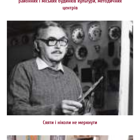
районних і міських будинків культури, методичних
центрів
Сяяти і ніколи не меркнути