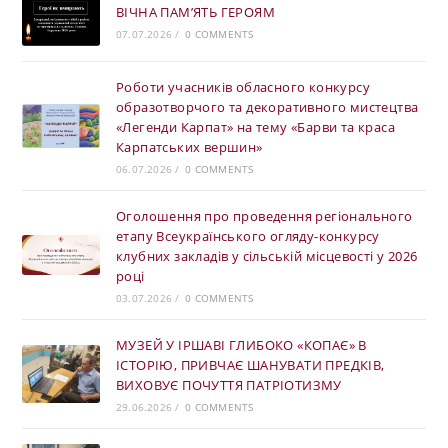
ВІЧНА ПАМ’ЯТЬ ГЕРОЯМ
07.07.2026
/
0 COMMENTS
Роботи учасників обласного конкурсу
образотворчого та декоративного мистецтва
«Легенди Карпат» на тему «Барви та краса
Карпатських вершин»
06.07.2026
/
0 COMMENTS
Оголошення про проведення регіонального
етапу Всеукраїнського огляду-конкурсу
клубних закладів у сільській місцевості у 2026
році
03.07.2026
/
0 COMMENTS
МУЗЕЙ У ІРШАВІ ГЛИБОКО «КОПАЄ» В
ІСТОРІЮ, ПРИВЧАЄ ШАНУВАТИ ПРЕДКІВ,
ВИХОВУЄ ПОЧУТТЯ ПАТРІОТИЗМУ
29.06.2026
/
0 COMMENTS