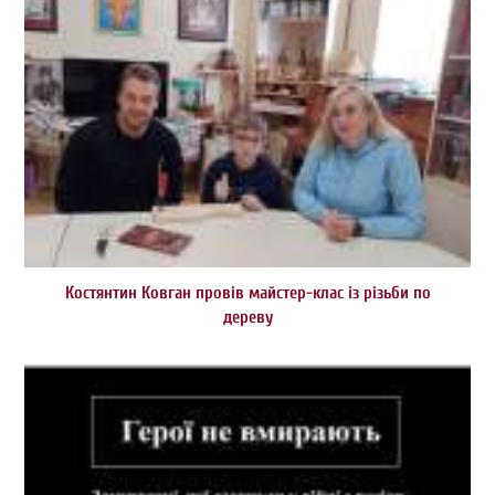
Костянтин Ковган провів майстер-клас із різьби по
дереву