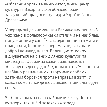
«Обласний організаційно-методичний центр
культури» Закарпатської обласної ради,
заслужений працівник культури України Ганна
Дрогальчук.
У передмові до книжки Іван Васильович пише: «З
усіх жанрів фольклору казки стали чи не найбільш
популярними у світі. Їхнє завдання – вчити жити й
працювати, боротися і перемагати, захищати
добро і ненавидіти зло. Вплив цього жанру
відчувається на різних ділянках культури та
мистецтва. Особливо казки розширюють і
збагачують досвід дітей, допомагають їм зростати
всебічно розвиненими, творчими особами,
здатними боротися проти неправди в житті. У
казках кожен знайде щось цікаве і повчальне для
себе».
Зі збірником можна ознайомитися як у Центрі
культури, так і в бібліотеках Ужгорода.