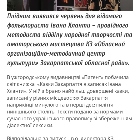
Плідним виявився червень для відомого
фольклориста Івана Хланти – провідного
методиста відділу народної творчості та
аматорського мистецтва КЗ «Обласний
організаційно-методичний центр
культури» Закарпатської обласної ради».
В ужгородському видавництві «Патент» побачила
світ книжка «Казки Закарпаття в записах Івана
Хланти». У ній зібрано найбільш довершені казки,
записані у різних місцевостях Закарпаття
наприкінці минулого та в перші десятиліття
нинішнього століть. Тексти подано за нормами
сучасного українського правопису зі збереженням
діалектної лексики.
Відповідальна за випуск – в.о. директора КЗ