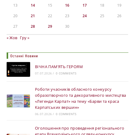
13
14
15
16
17
18
19
20
21
22
23
24
25
26
27
28
29
30
« Жов
Гру »
Останні Новини
ВІЧНА ПАМ’ЯТЬ ГЕРОЯМ
07.07.2026
/
0 COMMENTS
Роботи учасників обласного конкурсу
образотворчого та декоративного мистецтва
«Легенди Карпат» на тему «Барви та краса
Карпатських вершин»
06.07.2026
/
0 COMMENTS
Оголошення про проведення регіонального
етапу Всеукраїнського огляду-конкурсу