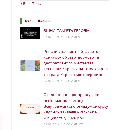
« Бер
Тра »
Останні Новини
ВІЧНА ПАМ’ЯТЬ ГЕРОЯМ
07.07.2026
/
0 COMMENTS
Роботи учасників обласного
конкурсу образотворчого та
декоративного мистецтва
«Легенди Карпат» на тему «Барви
та краса Карпатських вершин»
06.07.2026
/
0 COMMENTS
Оголошення про проведення
регіонального етапу
Всеукраїнського огляду-конкурсу
клубних закладів у сільській
місцевості у 2026 році
03.07.2026
/
0 COMMENTS