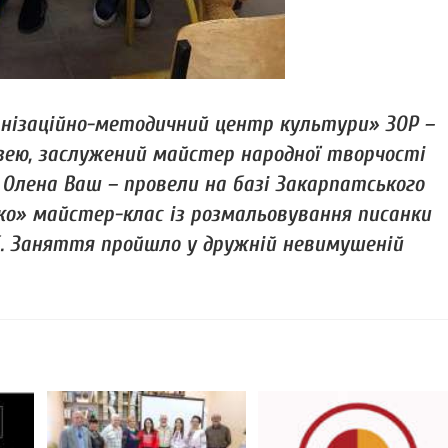
анізаційно-методичний центр культури» ЗОР –
зею, заслужений майстер народної творчості
Олена Ваш – провели на базі Закарпатського
о» майстер-клас із розмальовування писанки
б. Заняття пройшло у дружній невимушеній