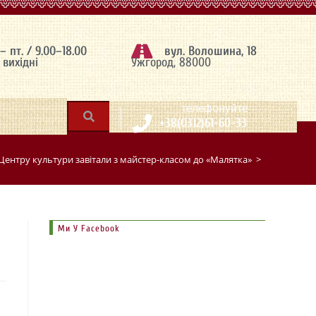
 – пт. / 9.00–18.00
вул. Волошина, 18
– вихідні
Ужгород, 88000
|
телефонуйте
+38(0312)61-60-33
Центру культури завітали з майстер-класом до «Малятка»
>
Ми У Facebook