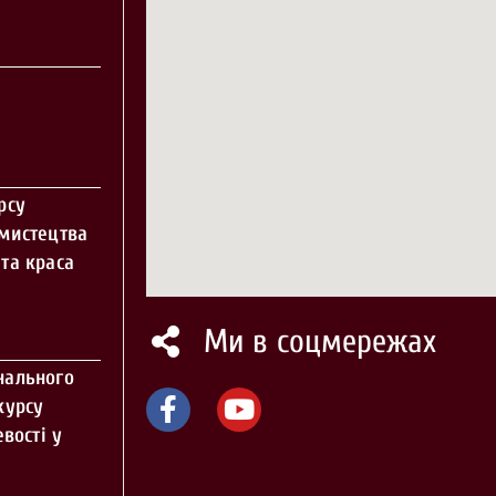
рсу
 мистецтва
та краса
Ми в соцмережах
нального
курсу
вості у