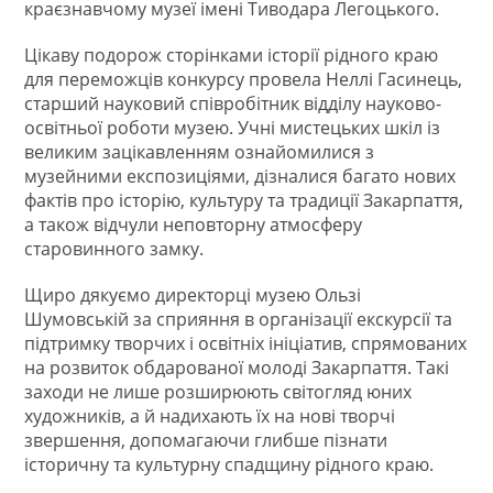
краєзнавчому музеї імені Тиводара Легоцького.
Цікаву подорож сторінками історії рідного краю
для переможців конкурсу провела Неллі Гасинець,
старший науковий співробітник відділу науково-
освітньої роботи музею. Учні мистецьких шкіл із
великим зацікавленням ознайомилися з
музейними експозиціями, дізналися багато нових
фактів про історію, культуру та традиції Закарпаття,
а також відчули неповторну атмосферу
старовинного замку.
Щиро дякуємо директорці музею Ользі
Шумовській за сприяння в організації екскурсії та
підтримку творчих і освітніх ініціатив, спрямованих
на розвиток обдарованої молоді Закарпаття. Такі
заходи не лише розширюють світогляд юних
художників, а й надихають їх на нові творчі
звершення, допомагаючи глибше пізнати
історичну та культурну спадщину рідного краю.