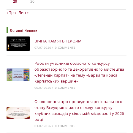
29
30
« Тра
Лип »
Останні Новини
ВІЧНА ПАМ’ЯТЬ ГЕРОЯМ
07.07.2026
/
0 COMMENTS
Роботи учасників обласного конкурсу
образотворчого та декоративного мистецтва
«Легенди Карпат» на тему «Барви та краса
Карпатських вершин»
06.07.2026
/
0 COMMENTS
Оголошення про проведення регіонального
етапу Всеукраїнського огляду-конкурсу
клубних закладів у сільській місцевості у 2026
році
03.07.2026
/
0 COMMENTS