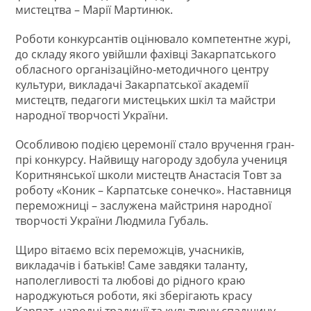
мистецтва – Марії Мартинюк.
Роботи конкурсантів оцінювало компетентне журі,
до складу якого увійшли фахівці Закарпатського
обласного організаційно-методичного центру
культури, викладачі Закарпатської академії
мистецтв, педагоги мистецьких шкіл та майстри
народної творчості України.
Особливою подією церемонії стало вручення гран-
прі конкурсу. Найвищу нагороду здобула учениця
Коритнянської школи мистецтв Анастасія Товт за
роботу «Коник – Карпатське сонечко». Наставниця
переможниці – заслужена майстриня народної
творчості України Людмила Губаль.
Щиро вітаємо всіх переможців, учасників,
викладачів і батьків! Саме завдяки таланту,
наполегливості та любові до рідного краю
народжуються роботи, які зберігають красу
Карпат, народні традиції та культурну спадщину