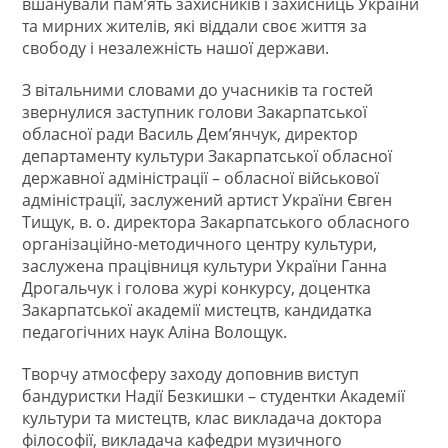
вшанували пам’ять захисників і захисниць України
та мирних жителів, які віддали своє життя за
свободу і незалежність нашої держави.
З вітальними словами до учасників та гостей
звернулися заступник голови Закарпатської
обласної ради Василь Дем’янчук, директор
департаменту культури Закарпатської обласної
державної адміністрації – обласної військової
адміністрації, заслужений артист України Євген
Тищук, в. о. директора Закарпатського обласного
організаційно-методичного центру культури,
заслужена працівниця культури України Ганна
Дрогальчук і голова журі конкурсу, доцентка
Закарпатської академії мистецтв, кандидатка
педагогічних наук Аліна Волощук.
Творчу атмосферу заходу доповнив виступ
бандуристки Надії Безкишки – студентки Академії
культури та мистецтв, клас викладача доктора
філософії, викладача кафедри музичного