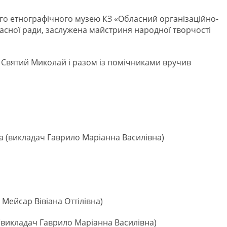
ного етнографічного музею КЗ «Обласний організаційно-
асної ради, заслужена майстриня народної творчості
тав Святий Миколай і разом із помічниками вручив
а (викладач Гаврило Маріанна Василівна)
Мейсар Вівіана Оттілівна)
 (викладач Гаврило Маріанна Василівна)