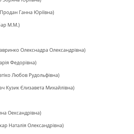
 Продан Ганна Юріївна)
ар М.М.)
Лавринко Олекснадра Олександрівна)
арія Федорівна)
атіко Любов Рудольфівна)
ач Кузик Єлизавета Михайлівна)
ина Оександрівна)
кар Наталія Олександрівна)