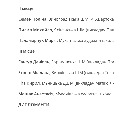
ІІ місце
Семен Поліна
, Виноградівська ШМ ім.Б.Бартока
Пилип Михайло
, Ясінянська ШМ (викладач Па
Паламарчук Марія
, Мукачівська художня школа
ІІІ місце
Гангур Даніель
, Горінчівська ШМ (викладач Пр
Етвеш Міллана
, Вишківська ШМ (викладач Тока
Гіга Кирил
, Ільницька ДШМ (викладач Матіко Л
Мошак Анастасія
, Мукачівська художня школа і
ДИПЛОМАНТИ