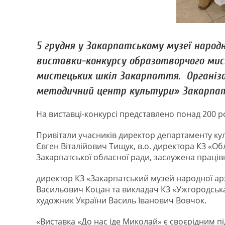
5 грудня у Закарпатському музеї народ
виставки-конкурсу образотворчого мис
мистецьких шкіл Закарпаття. Організа
методичний центр культури» Закарпатс
На виставці-конкурсі представлено понад 200 роб
Привітали учасників директор департаменту ку
Євген Віталійович Тищук, в.о. директора КЗ «О
Закарпатської обласної ради, заслужена праців
директор КЗ «Закарпатський музей народної арх
Васильович Коцан та викладач КЗ «Ужгородська
художник України Василь Іванович Вовчок.
«Виставка «До нас іде Миколай» є своєрідним п