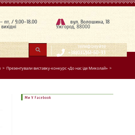
 – пт. / 9.00–18.00
вул. Волошина, 18
– вихідні
Ужгород, 88000
|
телефонуйте
+38(0312)61-60-33
и
>
Презентували виставку-конкурс «До нас іде Миколай»
>
Ми У Facebook