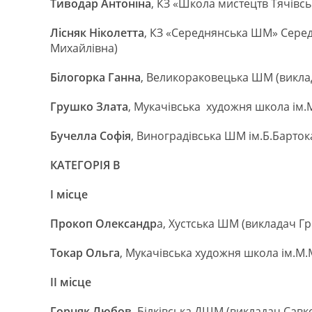
Тиводар Антоніна
, КЗ «Школа мистецтв Тячівс
Лісняк Ніколетта
, КЗ «Середнянська ШМ» Серед
Михайлівна)
Білогорка Ганна
, Великораковецька ШМ (виклад
Грушко Злата
, Мукачівська художня школа ім.М
Бучелла Софія
, Виноградівська ШМ ім.Б.Барток
КАТЕГОРІЯ В
І місце
Прокоп Олександр
а, Хустська ШМ (викладач Г
Токар Ольга
, Мукачівська художня школа ім.М.
ІІ місце
Горняк Любов
, Білківська ДШМ (викладач Савк