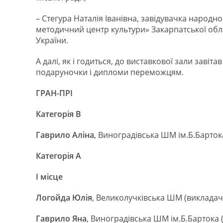
– Стегура Наталія Іванівна, завідувачка народ
методичний центр культури» Закарпатської обл
України.
А далі, як і годиться, до виставкової зали заві
подаруночки і дипломи переможцям.
ГРАН-ПРІ
Категорія В
Гаврило Аліна
, Виноградівська ШМ ім.Б.Барток
Категорія А
І місце
Логойда Юлія
, Великолучківська ШМ (викладач 
Гаврило Яна
, Виноградівська ШМ ім.Б.Бартока