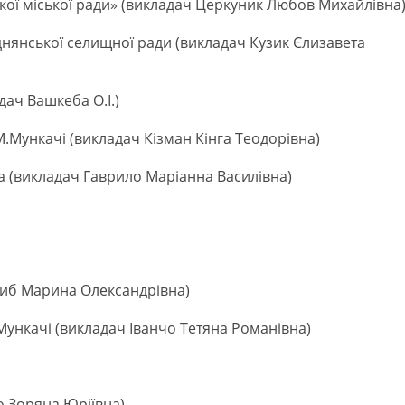
ької міської ради» (викладач Церкуник Любов Михайлівна
нянської селищної ради (викладач Кузик Єлизавета
ач Вашкеба О.І.)
.Мункачі (викладач Кізман Кінга Теодорівна)
а (викладач Гаврило Маріанна Василівна)
риб Марина Олександрівна)
Мункачі (викладач Іванчо Тетяна Романівна)
о Зоряна Юріївна)