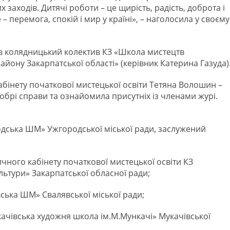
заходів. Дитячі роботи – це щирість, радість, доброта і
е – перемога, спокій і мир у країні», – наголосила у своєму
в колядницький колектив КЗ «Школа мистецтв
ону Закарпатської області» (керівник Катерина Газуда)
бінету початкової мистецької освіти Тетяна Волошин –
брі справи та ознайомила присутніх із членами журі.
одська ШМ» Ужгородської міської ради, заслужений
чного кабінету початкової мистецької освіти КЗ
ьтури» Закарпатської обласної ради;
ська ШМ» Свалявської міської ради;
качівська художня школа ім.М.Мункачі» Мукачівської