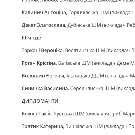
Калинич Антоніна
, Горінчівська ШМ (викладач
Декет Златослава
, Дубівська ШМ (викладач Реб
ІІІ місце
Таркані Вероніка
, Велятинська ШМ (викладач 
Рогач Крістіна
, Батівська ШМ (викладач Деме М
Волошин Євгенія
, Ільницька ДШМ (викладач М
Синичка Василина
, Середнянська ШМ (виклад
ДИПЛОМАНТИ
Божко Таїсія
, Хустська ШМ (викладач Гриб Мар
Товтик Катерина
, Вишківська ШМ (викладач То