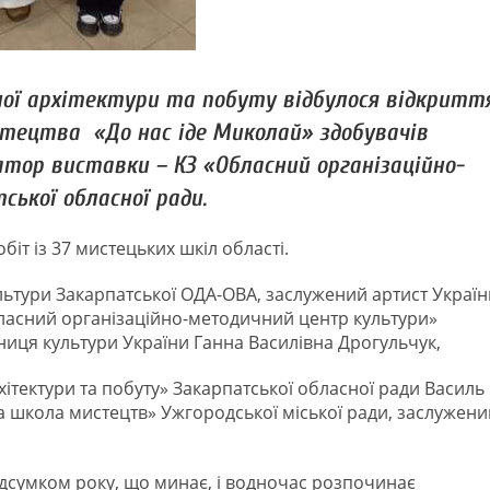
ної архітектури та побуту відбулося відкритт
тецтва «До нас іде Миколай» здобувачів
тор виставки – КЗ «Обласний організаційно-
ької обласної ради.
іт із 37 мистецьких шкіл області.
льтури Закарпатської ОДА-ОВА, заслужений артист Україн
бласний організаційно-методичний центр культури»
ниця культури України Ганна Василівна Дрогульчук,
ітектури та побуту» Закарпатської обласної ради Василь
 школа мистецтв» Ужгородської міської ради, заслужени
ідсумком року, що минає, і водночас розпочинає