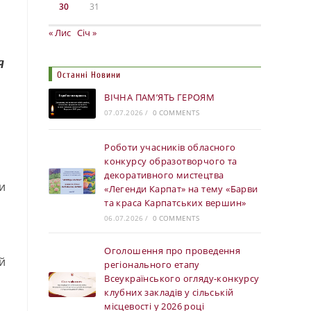
30
31
« Лис
Січ »
я
Останні Новини
ВІЧНА ПАМ’ЯТЬ ГЕРОЯМ
07.07.2026
/
0 COMMENTS
Роботи учасників обласного
конкурсу образотворчого та
декоративного мистецтва
и
«Легенди Карпат» на тему «Барви
та краса Карпатських вершин»
06.07.2026
/
0 COMMENTS
Оголошення про проведення
й
регіонального етапу
Всеукраїнського огляду-конкурсу
клубних закладів у сільській
місцевості у 2026 році