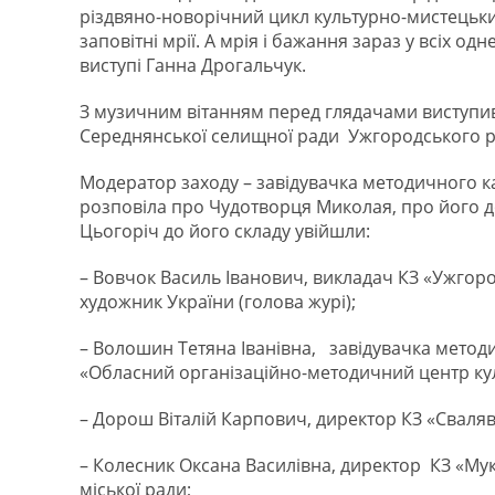
різдвяно-новорічний цикл культурно-мистецьких 
заповітні мрії. А мрія і бажання зараз у всіх одн
виступі Ганна Дрогальчук.
З музичним вітанням перед глядачами виступи
Середнянської селищної ради Ужгородського рай
Модератор заходу – завідувачка методичного ка
розповіла про Чудотворця Миколая, про його до
Цьогоріч до його складу увійшли:
– Вовчок Василь Іванович, викладач КЗ «Ужгор
художник України (голова журі);
– Волошин Тетяна Іванівна, завідувачка методи
«Обласний організаційно-методичний центр кул
– Дорош Віталій Карпович, директор КЗ «Сваляв
– Колесник Оксана Василівна, директор КЗ «Му
міської ради;