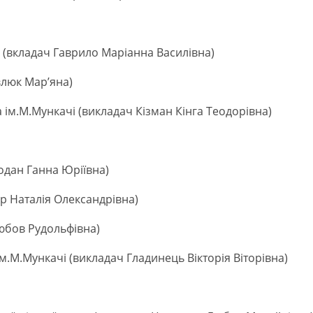
 (вкладач Гаврило Маріанна Василівна)
влюк Мар’яна)
 ім.М.Мункачі (викладач Кізман Кінга Теодорівна)
одан Ганна Юріївна)
р Наталія Олександрівна)
юбов Рудольфівна)
м.М.Мункачі (викладач Гладинець Вікторія Віторівна)