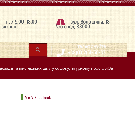
 – пт. / 9.00–18.00
вул. Волошина, 18
– вихідні
Ужгород, 88000
|
телефонуйте
+38(0312)61-60-33
акладів та мистецьких шкіл у соціокультурному просторі Закарпаття г
Ми У Facebook