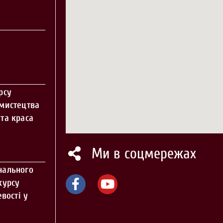
рсу
 мистецтва
та краса
Ми в соцмережах
нального
курсу
вості у