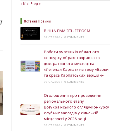
« Кві
Чер »
ї
Останні Новини
ВІЧНА ПАМ’ЯТЬ ГЕРОЯМ
07.07.2026
/
0 COMMENTS
Роботи учасників обласного
конкурсу образотворчого та
декоративного мистецтва
«Легенди Карпат» на тему «Барви
та краса Карпатських вершин»
06.07.2026
/
0 COMMENTS
Оголошення про проведення
регіонального етапу
Всеукраїнського огляду-конкурсу
клубних закладів у сільській
місцевості у 2026 році
03.07.2026
/
0 COMMENTS