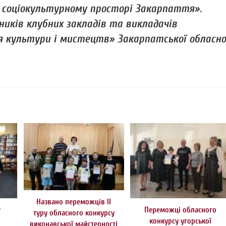
у соціокультурному просторі Закарпаття».
ників клубних закладів та викладачів
я культури і мистецтв» Закарпатської обласно
Названо переможців ІІ
Р
Переможці обласного
туру обласного конкурсу
конкурсу угорської
виконавської майстерності