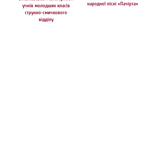
народної пісні «Пачірта»
учнів молодших класів
струнно-смичкового
відділу