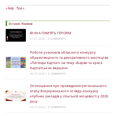
« Бер
Тра »
Останні Новини
ВІЧНА ПАМ’ЯТЬ ГЕРОЯМ
07.07.2026
/
0 COMMENTS
Роботи учасників обласного конкурсу
образотворчого та декоративного мистецтва
«Легенди Карпат» на тему «Барви та краса
Карпатських вершин»
06.07.2026
/
0 COMMENTS
Оголошення про проведення регіонального
етапу Всеукраїнського огляду-конкурсу
клубних закладів у сільській місцевості у 2026
році
03.07.2026
/
0 COMMENTS