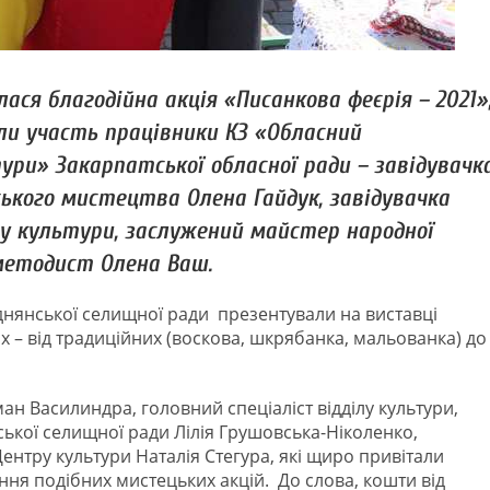
лася благодійна акція «Писанкова феєрія – 2021»
яли участь працівники КЗ «Обласний
ри» Закарпатської обласної ради – завідувачк
ького мистецтва Олена Гайдук, завідувачка
у культури, заслужений майстер народної
методист Олена Ваш.
еднянської селищної ради презентували на виставці
х – від традиційних (воскова, шкрябанка, мальованка) до
ан Василиндра, головний спеціаліст відділу культури,
ської селищної ради Лілія Грушовська-Ніколенко,
нтру культури Наталія Стегура, які щиро привітали
ня подібних мистецьких акцій. До слова, кошти від