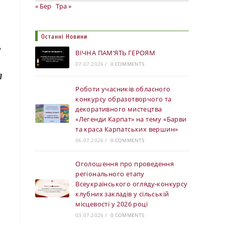
« Бер
Тра »
Останні Новини
,
ВІЧНА ПАМ’ЯТЬ ГЕРОЯМ
07.07.2026
/
0 COMMENTS
а
Роботи учасників обласного
конкурсу образотворчого та
декоративного мистецтва
«Легенди Карпат» на тему «Барви
та краса Карпатських вершин»
06.07.2026
/
0 COMMENTS
Оголошення про проведення
регіонального етапу
Всеукраїнського огляду-конкурсу
клубних закладів у сільській
місцевості у 2026 році
03.07.2026
/
0 COMMENTS