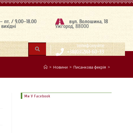
 – пт. / 9.00–18.00
вул. Волошина, 18
– вихідні
Ужгород, 88000
|
телефонуйте
+38(0312)61-60-33
>
Новини
>
Писанкова феєрія
>
Ми У Facebook