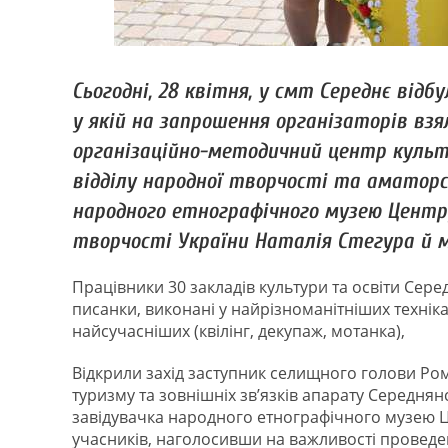
Сьогодні, 28 квітня, у смт Середнє відбу
у якій на запрошення організаторів вз
організаційно-методичний центр культу
відділу народної творчості та аматорс
народного етнографічного музею Центр
творчості України Наталія Стегура й 
Працівники 30 закладів культури та освіти Сер
писанки, виконані у найрізноманітніших техніка
найсучасніших (квілінг, декупаж, мотанка),
Відкрили захід заступник селищного голови Ром
туризму та зовнішніх зв’язків апарату Середнян
завідувачка народного етнографічного музею Це
учасників, наголосивши на важливості проведен