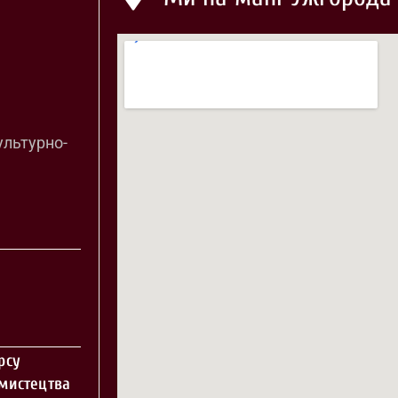
ультурно-
рсу
 мистецтва