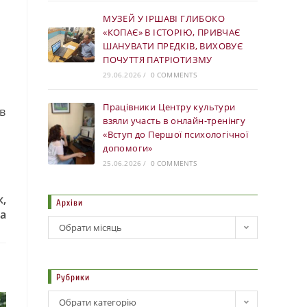
МУЗЕЙ У ІРШАВІ ГЛИБОКО
«КОПАЄ» В ІСТОРІЮ, ПРИВЧАЄ
ШАНУВАТИ ПРЕДКІВ, ВИХОВУЄ
ПОЧУТТЯ ПАТРІОТИЗМУ
29.06.2026
/
0 COMMENTS
Працівники Центру культури
в
взяли участь в онлайн-тренінгу
«Вступ до Першої психологічної
допомоги»
25.06.2026
/
0 COMMENTS
к,
Архіви
ва
Обрати місяць
Рубрики
Обрати категорію