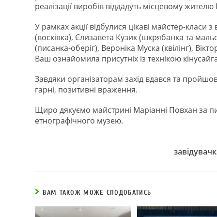
реалізації виробів віддадуть місцевому жителю
У рамках акції відбулися цікаві майстер-класи 
(восківка), Єлизавета Кузик (шкрябанка та мал
(писанка-оберіг), Вероніка Муска (квілінг), Вік
Ваш ознайомила присутніх із технікою кінусай
Завдяки організаторам захід вдався та пройшов 
гарні, позитивні враження.
Щиро дякуємо майстрині Маріанні Повхан за пи
етнографічного музею.
завідувачк
ВАМ ТАКОЖ МОЖЕ СПОДОБАТИСЬ