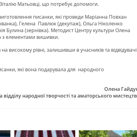
 Віталію Матьовці, що потребує допомоги.
з виготовлення писанки, які проведи Маріанна Повхан
ьованка), Гелена Павлюк (декупаж), Ольга Ніколенко
торія Булина (зернівка). Методист Центру культури Олена
га з елементами вишивки.
на високому рівні, залишивши в учасників та відвідувачі
санки, які вона подарувала для народного
Олена Гайду
а відділу народної творчості та аматорського мистецт