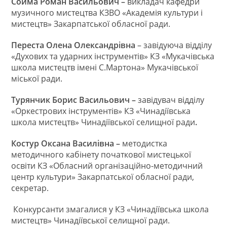
Сойма Роман Васильович –
викладач кафедри
музичного мистецтва КЗВО «Академія культури і
мистецтв» Закарпатської обласної ради.
Переста Олена Олександрівна
– завідуюча відділу
«Духових та ударних інструментів» КЗ «Мукачівська
школа мистецтв імені С.Мартона» Мукачівської
міської ради.
Турянчик Борис Васильович –
завідувач відділу
«Оркестрових інструментів» КЗ «Чинадіївська
школа мистецтв» Чинадіївської селищної ради
.
Костур Оксана Василівна –
методистка
методичного кабінету початкової мистецької
освіти КЗ «Обласний організаційно-методичний
центр культури» Закарпатської обласної ради,
секретар.
Конкурсанти змагалися у КЗ «Чинадіївська школа
мистецтв» Чинадіївської селищної ради.