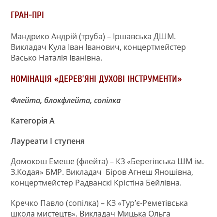
ГРАН-ПРІ
Мандрико Андрій (труба) – Іршавська ДШМ.
Викладач Кула Іван Іванович, концертмейстер
Васько Наталія Іванівна.
НОМІНАЦІЯ «ДЕРЕВ’ЯНІ ДУХОВІ ІНСТРУМЕНТИ»
Флейта, блокфлейта, сопілка
Категорія А
Лауреати І ступеня
Домокош Емеше (флейта) – КЗ «Берегівська ШМ ім.
З.Кодая» БМР. Викладач Біров Агнеш Яношівна,
концертмейстер Радванскі Крістіна Бейлівна.
Кречко Павло (сопілка) – КЗ «Тур’є-Реметівська
школа мистецтв». Викладач Мицька Ольга