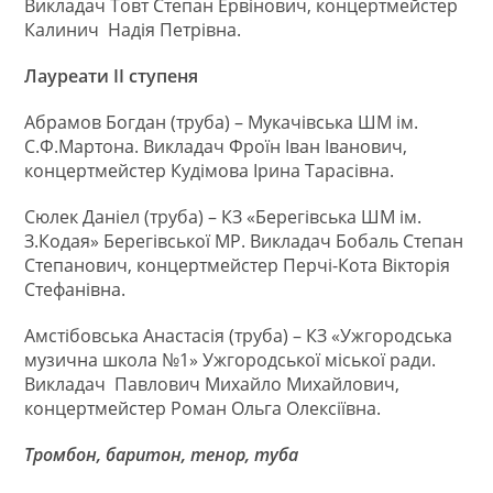
Викладач Товт Степан Ервінович, концертмейстер
Калинич Надія Петрівна.
Лауреати ІІ ступеня
Абрамов Богдан (труба) – Мукачівська ШМ ім.
С.Ф.Мартона. Викладач Фроїн Іван Іванович,
концертмейстер Кудімова Ірина Тарасівна.
Сюлек Даніел (труба) – КЗ «Берегівська ШМ ім.
З.Кодая» Берегівської МР. Викладач Бобаль Степан
Степанович, концертмейстер Перчі-Кота Вікторія
Стефанівна.
Амстібовська Анастасія (труба) – КЗ «Ужгородська
музична школа №1» Ужгородської міської ради.
Викладач Павлович Михайло Михайлович,
концертмейстер Роман Ольга Олексіївна.
Тромбон, баритон, тенор, туба