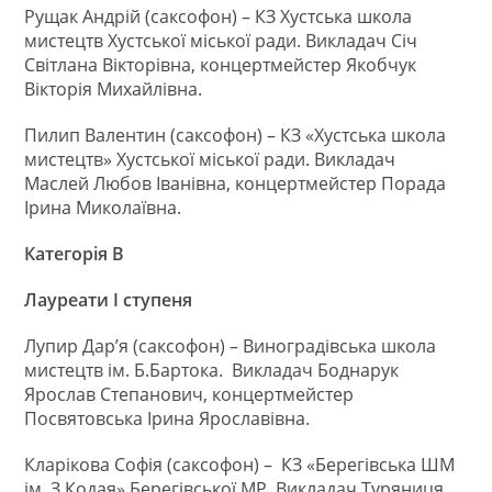
Рущак Андрій (саксофон) – КЗ Хустська школа
мистецтв Хустської міської ради. Викладач Січ
Світлана Вікторівна, концертмейстер Якобчук
Вікторія Михайлівна.
Пилип Валентин (саксофон) – КЗ «Хустська школа
мистецтв» Хустської міської ради. Викладач
Маслей Любов Іванівна, концертмейстер Порада
Ірина Миколаївна.
Категорія В
Лауреати І ступеня
Лупир Дар’я (саксофон) – Виноградівська школа
мистецтв ім. Б.Бартока. Викладач Боднарук
Ярослав Степанович, концертмейстер
Посвятовська Ірина Ярославівна.
Кларікова Софія (саксофон) – КЗ «Берегівська ШМ
ім. З.Кодая» Берегівської МР. Викладач Туряниця