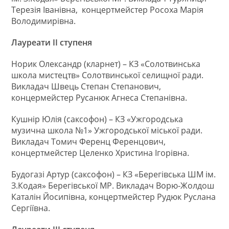
Терезія Іванівна, концертмейстер Росоха Марія
Володимирівна.
Лауреати ІІ ступеня
Норик Олександр (кларнет) – КЗ «Солотвинська
школа мистецтв» Солотвинської селищної ради.
Викладач Швець Степан Степанович,
концермейстер Русанюк Агнеса Степанівна.
Кушнір Юлія (саксофон) – КЗ «Ужгородська
музична школа №1» Ужгородської міської ради.
Викладач Томич Ференц Ференцович,
концертмейстер Целенко Христина Ігорівна.
Будогазі Артур (саксофон) – КЗ «Берегівська ШМ ім.
З.Кодая» Берегівської МР. Викладач Ворю-Жолдош
Каталін Йосипівна, концертмейстер Рудюк Руслана
Сергіївна.