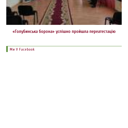
«Голубинська борона» успішно пройшла переатестацію
Ми У Facebook