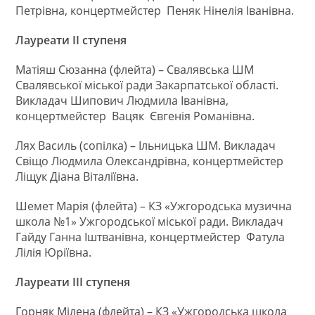
Петрівна, концертмейстер Пеняк Нінелія Іванівна.
Лауреати ІІ ступеня
Матіяш Сюзанна (флейта) – Свалявська ШМ
Свалявської міської ради Закарпатської області.
Викладач Шипович Людмила Іванівна,
концертмейстер
Вацяк Євгенія Романівна.
Лях Василь (сопілка) – Ільницька ШМ. Викладач
Свіщо Людмила Олександрівна, концертмейстер
Ліщук Діана Віталіївна.
Шемет Марія (флейта) – КЗ «Ужгородська музична
школа №1» Ужгородської міської ради. Викладач
Гайду Ганна Іштванівна, концертмейстер Фатула
Лілія Юріївна.
Лауреати ІІІ ступеня
Горняк Мілена (флейта) – КЗ «Ужгородська школа