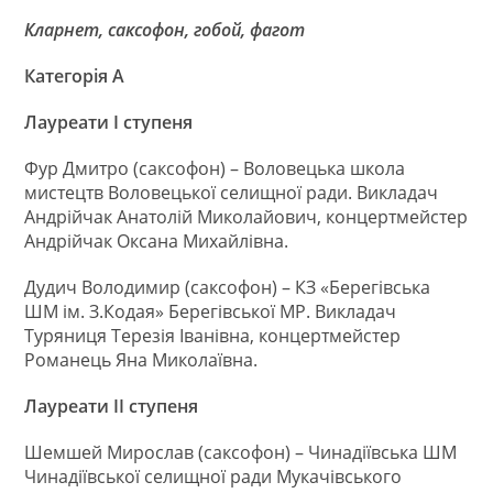
Кларнет, саксофон, гобой, фагот
Категорія А
Лауреати І ступеня
Фур Дмитро (саксофон) – Воловецька школа
мистецтв Воловецької селищної ради. Викладач
Андрійчак Анатолій Миколайович, концертмейстер
Андрійчак Оксана Михайлівна.
Дудич Володимир (саксофон) – КЗ «Берегівська
ШМ ім. З.Кодая» Берегівської МР. Викладач
Туряниця Терезія Іванівна, концертмейстер
Романець Яна Миколаївна.
Лауреати ІІ ступеня
Шемшей Мирослав (саксофон) – Чинадіївська ШМ
Чинадіївської селищної ради Мукачівського