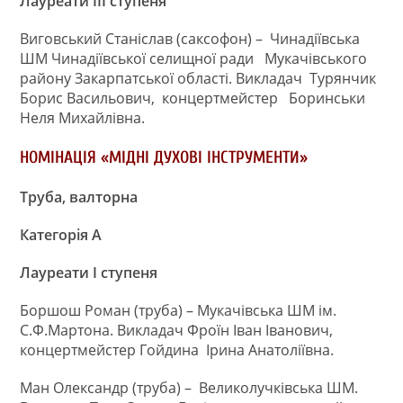
Лауреати ІІІ ступеня
Виговський Станіслав (саксофон) – Чинадіївська
ШМ Чинадіївської селищної ради Мукачівського
району Закарпатської області. Викладач
Турянчик
Борис Васильович,
концертмейстер
Боринськи
Неля Михайлівна.
НОМІНАЦІЯ «МІДНІ ДУХОВІ ІНСТРУМЕНТИ»
Труба, валторна
Категорія А
Лауреати І ступеня
Боршош Роман (труба) – Мукачівська ШМ ім.
С.Ф.Мартона. Викладач Фроїн Іван Іванович,
концертмейстер Гойдина
Ірина Анатоліївна.
Ман Олександр (труба) –
Великолучківська ШМ.