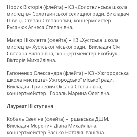
Норик Вікторія (флейта) – КЗ «Солотвинська школа
мистецтв» Солотвинської селищної ради. Викладач
Швець Степан Степанович, концермейстер
Русанюк Агнеса Степанівна.
Маляр Ніколетта (флейта) – КЗ «Хустська школа
мистецтв» Хустської міської ради. Викладач Січ
Світлана Вікторівна, концертмейстер Якобчук
Вікторія Михайлівна.
Гапоненко Олександра (флейта) – КЗ «Ужгородська
школа мистецтв» Ужгородської міської ради.
Викладач Гриневич Оксана Степанівна,
концертмейстер Гораль Марина Олегівна.
Лауреат ІІІ ступеня
Кобаль Евеліна (флейта) – Іршавська ДШМ.
Викладач Меренич Діана Михайлівна,
концертмейстер Васько Наталія Іванівна.