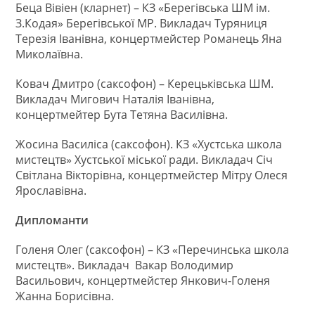
Беца Вівіен (кларнет) – КЗ «Берегівська ШМ ім.
З.Кодая» Берегівської МР. Викладач Туряниця
Терезія Іванівна, концертмейстер Романець Яна
Миколаївна.
Ковач Дмитро (саксофон) – Керецьківська ШМ.
Викладач Мигович Наталія Іванівна,
концертмейтер Бута Тетяна Василівна.
Жосина Василіса (саксофон). КЗ «Хустська школа
мистецтв» Хустської міської ради. Викладач Січ
Світлана Вікторівна, концертмейстер Мітру Олеся
Ярославівна.
Дипломанти
Голеня Олег (саксофон) – КЗ «Перечинська школа
мистецтв». Викладач Вакар Володимир
Васильович, концертмейстер Янкович-Голеня
Жанна Борисівна.