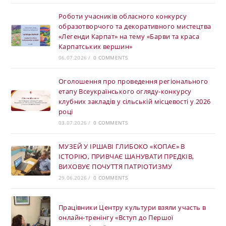
Роботи учасників обласного конкурсу
образотворчого та декоративного мистецтва
«Легенди Карпат» на тему «Барви та краса
Карпатських вершин»
06.07.2026
/
0 COMMENTS
Оголошення про проведення регіонального
етапу Всеукраїнського огляду-конкурсу
клубних закладів у сільській місцевості у 2026
році
03.07.2026
/
0 COMMENTS
МУЗЕЙ У ІРШАВІ ГЛИБОКО «КОПАЄ» В
ІСТОРІЮ, ПРИВЧАЄ ШАНУВАТИ ПРЕДКІВ,
ВИХОВУЄ ПОЧУТТЯ ПАТРІОТИЗМУ
29.06.2026
/
0 COMMENTS
Працівники Центру культури взяли участь в
онлайн-тренінгу «Вступ до Першої