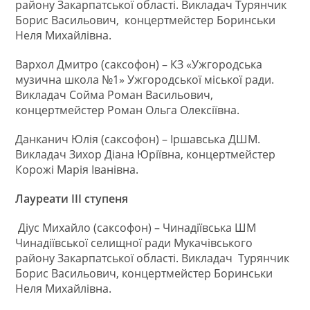
району Закарпатської області. Викладач Турянчик
Борис Васильович,
концертмейстер Боринськи
Неля Михайлівна.
Вархол Дмитро (саксофон) – КЗ «Ужгородська
музична школа №1» Ужгородської міської ради.
Викладач Сойма Роман Васильович,
концертмейстер Роман Ольга Олексіївна.
Данканич Юлія (саксофон) – Іршавська ДШМ.
Викладач Зихор Діана Юріївна, концертмейстер
Корожі Марія Іванівна.
Лауреати ІІІ ступеня
Діус Михайло (саксофон) – Чинадіївська ШМ
Чинадіївської селищної ради Мукачівського
району Закарпатської області. Викладач
Турянчик
Борис Васильович, концертмейстер Боринськи
Неля Михайлівна.