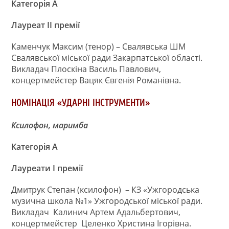
Категорія А
Лауреат ІІ премії
Каменчук Максим (тенор) – Свалявська ШМ
Свалявської міської ради Закарпатської області.
Викладач Плоскіна Василь Павлович,
концертмейстер Вацяк Євгенія Романівна.
НОМІНАЦІЯ «УДАРНІ ІНСТРУМЕНТИ»
Ксилофон, маримба
Категорія А
Лауреати І премії
Дмитрук Степан (ксилофон) – КЗ «Ужгородська
музична школа №1» Ужгородської міської ради.
Викладач Калинич Артем Адальбертович,
концертмейстер Целенко Христина Ігорівна.