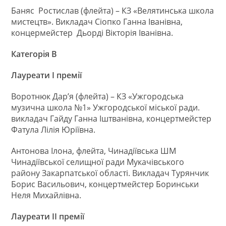
Баняс Ростислав (флейта) – КЗ «Велятинська школа
мистецтв». Викладач Сіопко Ганна Іванівна,
концермейстер Дьорді Вікторія Іванівна.
Категорія В
Лауреати І премії
Воротнюк Дар’я (флейта) – КЗ «Ужгородська
музична школа №1» Ужгородської міської ради.
викладач Гайду Ганна Іштванівна, концертмейстер
Фатула Лілія Юріївна.
Антонова Ілона, флейта, Чинадіївська ШМ
Чинадіївської селищної ради Мукачівського
району Закарпатської області. Викладач Турянчик
Борис Васильович, концертмейстер Боринськи
Неля Михайлівна.
Лауреати ІІ премії