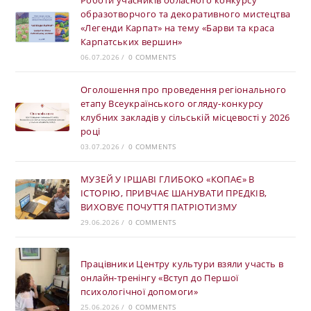
Роботи учасників обласного конкурсу
образотворчого та декоративного мистецтва
«Легенди Карпат» на тему «Барви та краса
Карпатських вершин»
06.07.2026
/
0 COMMENTS
Оголошення про проведення регіонального
етапу Всеукраїнського огляду-конкурсу
клубних закладів у сільській місцевості у 2026
році
03.07.2026
/
0 COMMENTS
МУЗЕЙ У ІРШАВІ ГЛИБОКО «КОПАЄ» В
ІСТОРІЮ, ПРИВЧАЄ ШАНУВАТИ ПРЕДКІВ,
ВИХОВУЄ ПОЧУТТЯ ПАТРІОТИЗМУ
29.06.2026
/
0 COMMENTS
Працівники Центру культури взяли участь в
онлайн-тренінгу «Вступ до Першої
психологічної допомоги»
25.06.2026
/
0 COMMENTS