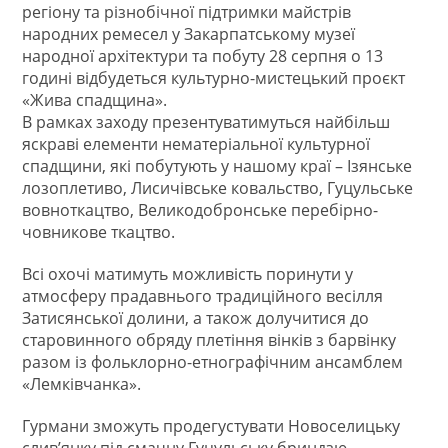
регіону та різнобічної підтримки майстрів
народних ремесел у Закарпатському музеї
народної архітектури та побуту 28 серпня о 13
годині відбудеться культурно-мистецький проєкт
«Жива спадщина».
В рамках заходу презентуватимуться найбільш
яскраві елементи нематеріальної культурної
спадщини, які побутують у нашому краї – Ізянське
лозоплетиво, Лисичівське ковальство, Гуцульське
вовноткацтво, Великодобронське перебірно-
човникове ткацтво.
Всі охочі матимуть можливість поринути у
атмосферу прадавнього традиційного весілля
Затисянської долини, а також долучитися до
старовинного обряду плетіння вінків з барвінку
разом із фольклорно-етнографічним ансамблем
«Лемківчанка».
Гурмани зможуть продегустувати Новоселицьку
слив’янку під смачну Гуцульську бриндзю,