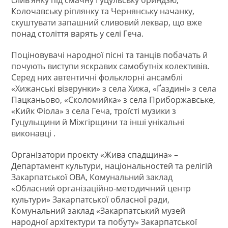
Колочавську ріплянку та Чернянську начанку,
скуштувати запашний сливовий леквар, що вже
понад століття варять у селі Геча.
Поціновувачі народної пісні та танців побачать й
почують виступи яскравих самобутніх колективів.
Серед них автентичні фольклорні ансамблі
«Хижанські візерунки» з села Хижа, «Ґаздині» з села
Пацканьово, «Сколомийка» з села Приборжавське,
«Кийк Фіола» з села Геча, троїсті музики з
Гуцульщини й Міжгірщини та інші унікальні
виконавці .
Організатори проєкту «Жива спадщина» –
Департамент культури, національностей та релігій
Закарпатської ОВА, Комунальний заклад
«Обласний організаційно-методичний центр
культури» Закарпатської обласної ради,
Комунальний заклад «Закарпатський музей
народної архітектури та побуту» Закарпатської