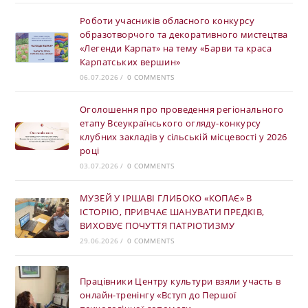
Роботи учасників обласного конкурсу
образотворчого та декоративного мистецтва
«Легенди Карпат» на тему «Барви та краса
Карпатських вершин»
06.07.2026
/
0 COMMENTS
Оголошення про проведення регіонального
етапу Всеукраїнського огляду-конкурсу
клубних закладів у сільській місцевості у 2026
році
03.07.2026
/
0 COMMENTS
МУЗЕЙ У ІРШАВІ ГЛИБОКО «КОПАЄ» В
ІСТОРІЮ, ПРИВЧАЄ ШАНУВАТИ ПРЕДКІВ,
ВИХОВУЄ ПОЧУТТЯ ПАТРІОТИЗМУ
29.06.2026
/
0 COMMENTS
Працівники Центру культури взяли участь в
онлайн-тренінгу «Вступ до Першої