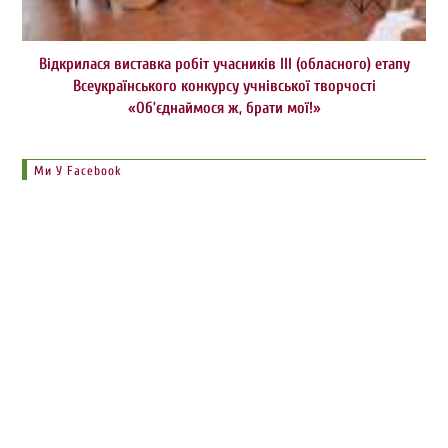
Відкрилася виставка робіт учасників ІІІ (обласного) етапу
Всеукраїнського конкурсу учнівської творчості
«Об’єднаймося ж, брати мої!»
Ми У Facebook