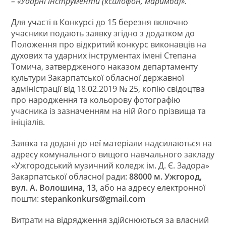
– «Ударні інструменти (ксилофон, маримба)».
Для участі в Конкурсі до 15 березня включно
учасники подають заявку згідно з додатком до
Положення про відкритий конкурс виконавців на
духових та ударних інструментах імені Степана
Томича, затвердженого наказом департаменту
культури Закарпатської обласної державної
адміністрації від 18.02.2019 № 25, копію свідоцтва
про народження та кольорову фотографію
учасника із зазначенням на ній його прізвища та
ініціалів.
Заявка та додані до неї матеріали надсилаються на
адресу комунального вищого навчального закладу
«Ужгородський музичний коледж ім. Д. Є. Задора»
Закарпатської обласної ради:
88000 м. Ужгород,
вул. А. Волошина, 13
, або на адресу електронної
пошти:
stepankonkurs@gmail.com
Витрати на відрядження здійснюються за власний