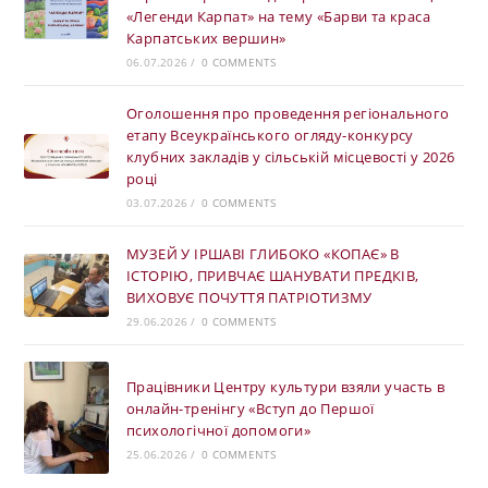
«Легенди Карпат» на тему «Барви та краса
Карпатських вершин»
06.07.2026
/
0 COMMENTS
Оголошення про проведення регіонального
етапу Всеукраїнського огляду-конкурсу
клубних закладів у сільській місцевості у 2026
році
03.07.2026
/
0 COMMENTS
МУЗЕЙ У ІРШАВІ ГЛИБОКО «КОПАЄ» В
ІСТОРІЮ, ПРИВЧАЄ ШАНУВАТИ ПРЕДКІВ,
ВИХОВУЄ ПОЧУТТЯ ПАТРІОТИЗМУ
29.06.2026
/
0 COMMENTS
Працівники Центру культури взяли участь в
онлайн-тренінгу «Вступ до Першої
психологічної допомоги»
25.06.2026
/
0 COMMENTS