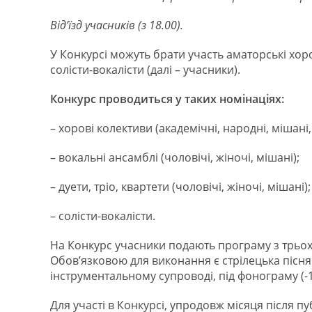
Від’їзд учасників (з 18.00).
У Конкурсі можуть брати участь аматорські хоров
солісти-вокалісти (далі – учасники).
Конкурс проводиться у таких номінаціях:
– хорові колективи (академічні, народні, мішані, 
– вокальні ансамблі (чоловічі, жіночі, мішані);
– дуети, тріо, квартети (чоловічі, жіночі, мішані);
– солісти-вокалісти.
На Конкурс учасники подають програму з трьох 
Обов’язковою для виконання є cтрілецька пісня.
інструментальному супроводі, під фонограму (-1)
Для участі в Конкурсі, упродовж місяця після п