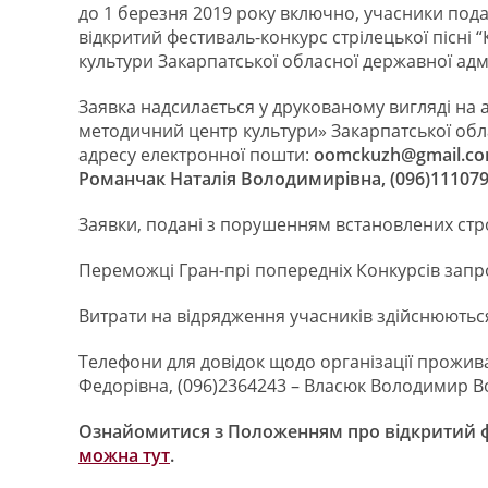
до 1 березня 2019 року включно, учасники пода
відкритий фестиваль-конкурс стрілецької пісні
культури Закарпатської обласної державної адмін
Заявка надсилається у друкованому вигляді на
методичний центр культури» Закарпатської обла
адресу електронної пошти:
oomckuzh@gmail.c
Романчак Наталія Володимирівна, (096)111079
Заявки, подані з порушенням встановлених стро
Переможці Гран-прі попередніх Конкурсів запрош
Витрати на відрядження учасників здійснюються
Телефони для довідок щодо організації прожива
Федорівна, (096)2364243 – Власюк Володимир В
Ознайомитися з Положенням про відкритий фе
можна тут
.