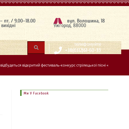
 – пт. / 9.00–18.00
вул. Волошина, 18
– вихідні
Ужгород, 88000
|
телефонуйте
+38(0312)61-60-33
 відбудеться відкритий фестиваль-конкурс стрілецької пісні «Красне пол
Ми У Facebook