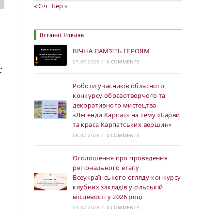
« Січ
Бер »
Останні Новини
ВІЧНА ПАМ’ЯТЬ ГЕРОЯМ
07.07.2026
/
0 COMMENTS
:
Роботи учасників обласного
конкурсу образотворчого та
декоративного мистецтва
«Легенди Карпат» на тему «Барви
та краса Карпатських вершин»
06.07.2026
/
0 COMMENTS
Оголошення про проведення
регіонального етапу
Всеукраїнського огляду-конкурсу
клубних закладів у сільській
місцевості у 2026 році
03.07.2026
/
0 COMMENTS