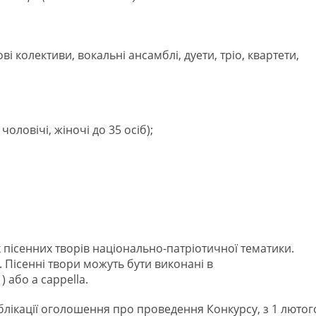
і колективи, вокальні ансамблі, дуети, тріо, квартети,
чоловічі, жіночі до 35 осіб);
пісенних творів національно-патріотичної тематики.
 Пісенні твори можуть бути виконані в
 або а сарpеlla.
ублікації оголошення про проведення Конкурсу, з 1 лютог