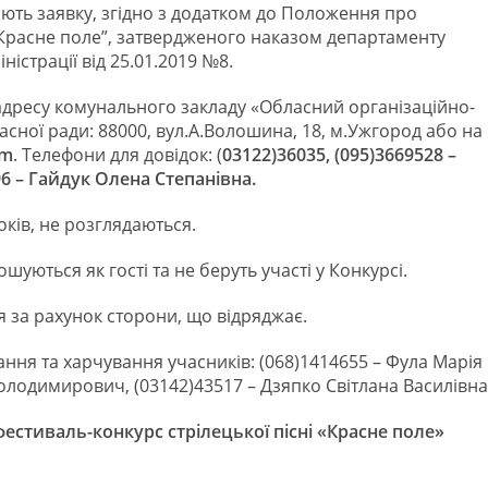
ють заявку, згідно з додатком до Положення про
 “Красне поле”, затвердженого наказом департаменту
істрації від 25.01.2019 №8.
 адресу комунального закладу «Обласний організаційно-
сної ради: 88000, вул.А.Волошина, 18, м.Ужгород або на
om
. Телефони для довідок: (
03122)36035, (095)3669528 –
6 – Гайдук Олена Степанівна.
ків, не розглядаються.
уються як гості та не беруть участі у Конкурсі.
 за рахунок сторони, що відряджає.
ння та харчування учасників: (068)1414655 – Фула Марія
олодимирович, (03142)43517 – Дзяпко Світлана Василівна
стиваль-конкурс стрілецької пісні «Красне поле»