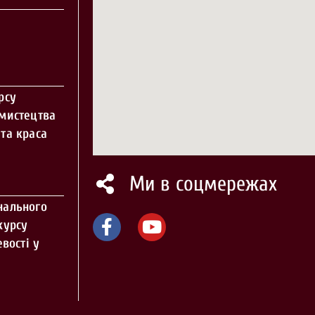
рсу
 мистецтва
та краса
Ми в соцмережах
нального
курсу
вості у