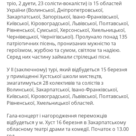
тріо, 2 дуети, 23 солісти-вокалісти) із 15 областей
України (Волинської, Дніпропетровської,
Закарпатської, Запорізької, Івано-Франківської,
Київської, Кіровоградської, Львівської, Полтавської,
Рівненської, Сумської, Херсонської, Хмельницької,
Чернівецької, Чернігівської). Пролунало понад 135
патріотичних пісень, пронизаних мужністю та
героїзмом, журбою та сумом, світлом та надією.
Серед них частину займали стрілецькі пісні.
У ІІ (заключному) турі, який відбудеться 15 березня
у приміщенні Хустської школи мистецтв,
змагатимуться 28 колективів та солістів з
Волинської, Закарпатської, Івано-Франківської,
Київської, Кіровоградської, Львівської, Полтавської,
Рівненської, Хмельницької областей.
Гала-концерт і нагородження переможців
відбудеться у м. Хуст 16 березня в Закарпатському
обласному театрі драми та комедії. Початок о 13.00
год.