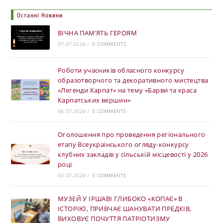
Останні Новини
ВІЧНА ПАМ’ЯТЬ ГЕРОЯМ
07.07.2026
/
0 COMMENTS
Роботи учасників обласного конкурсу
образотворчого та декоративного мистецтва
«Легенди Карпат» на тему «Барви та краса
Карпатських вершин»
06.07.2026
/
0 COMMENTS
Оголошення про проведення регіонального
етапу Всеукраїнського огляду-конкурсу
клубних закладів у сільській місцевості у 2026
році
03.07.2026
/
0 COMMENTS
МУЗЕЙ У ІРШАВІ ГЛИБОКО «КОПАЄ» В
ІСТОРІЮ, ПРИВЧАЄ ШАНУВАТИ ПРЕДКІВ,
ВИХОВУЄ ПОЧУТТЯ ПАТРІОТИЗМУ