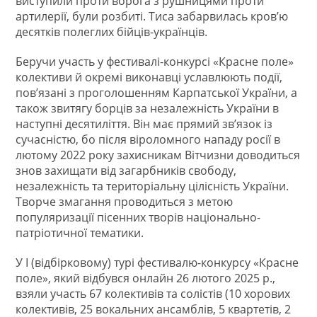
виступили проти ворога з рушницями проти
артилерії, були розбиті. Тиса забарвилась кров’ю
десятків полеглих бійців-українців.
Беручи участь у фестивалі-конкурсі «Красне поле»
колективи й окремі виконавці уславлюють події,
пов’язані з проголошенням Карпатської України, а
також звитягу борців за незалежність України в
наступні десятиліття. Він має прямий зв’язок із
сучасністю, бо після віроломного нападу росії в
лютому 2022 року захисникам Вітчизни доводиться
знов захищати від загарбників свободу,
незалежність та територіальну цілісність України.
Творче змагання проводиться з метою
популяризації пісенних творів національно-
патріотичної тематики.
У І (відбірковому) турі фестивалю-конкурсу «Красне
поле», який відбувся онлайн 26 лютого 2025 р.,
взяли участь 67 колективів та солістів (10 хорових
колективів, 25 вокальних ансамблів, 5 квартетів, 2