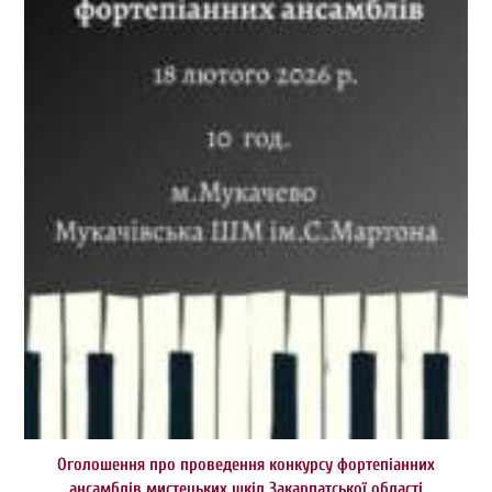
Оголошення про проведення конкурсу фортепіанних
ансамблів мистецьких шкіл Закарпатської області