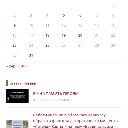
1
2
3
4
5
6
7
8
9
10
11
12
13
14
15
16
17
18
19
20
21
22
23
24
25
26
27
28
29
30
31
« Вер
Лис »
Останні Новини
ВІЧНА ПАМ’ЯТЬ ГЕРОЯМ
07.07.2026
/
0 COMMENTS
Роботи учасників обласного конкурсу
образотворчого та декоративного мистецтва
«Легенди Карпат» на тему «Барви та краса