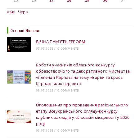
25
26
27
28
29
30
31
« Кві
Чер »
Останні Новини
ВІЧНА ПАМ’ЯТЬ ГЕРОЯМ
07.07.2026
/
0 COMMENTS
Роботи учасників обласного конкурсу
образотворчого та декоративного мистецтва
«Легенди Карпат» на тему «Барви та краса
Карпатських вершин»
06.07.2026
/
0 COMMENTS
Оголошення про проведення регіонального
етапу Всеукраїнського огляду-конкурсу
клубних закладів у сільській місцевості у 2026
році
03.07.2026
/
0 COMMENTS