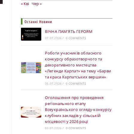
« Кві
Чер »
Останні Новини
ВІЧНА ПАМ’ЯТЬ ГЕРОЯМ
07.07.2026
/
0 COMMENTS
Роботи учасників обласного
конкурсу образотворчого та
декоративного мистецтва
«Легенди Карпат» на тему «Барви
та краса Карпатських вершин»
06.07.2026
/
0 COMMENTS
Оголошення про проведення
регіонального етапу
Всеукраїнського огляду-конкурсу
клубних закладів у сільській
місцевості у 2026 році
03.07.2026
/
0 COMMENTS