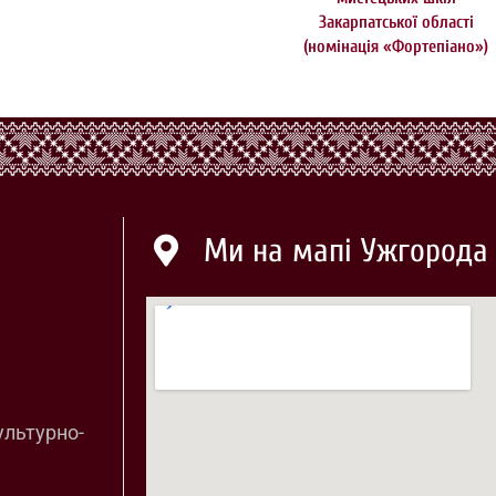
Закарпатської області
(номінація «Фортепіано»)
Ми на мапі Ужгорода
ультурно-