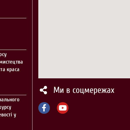
рсу
 мистецтва
та краса
Ми в соцмережах
нального
курсу
вості у