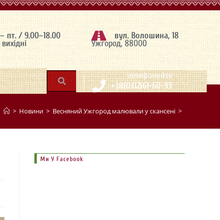
 – пт. / 9.00–18.00
вул. Волошина, 18
– вихідні
Ужгород, 88000
|
телефонуйте
+38(0312)61-60-33
>
Новини
>
Весняний Ужгород малювали у скансені
>
Ми У Facebook