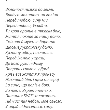
Вклонюся низько до землі,
Впаду в молитвах на коліна
Перед тобою, сину мій,
Перед тобою, Україно.
Ти кров пролив в тяжкім бою,
Життя поклав за нашу волю,
Сміливо й мужньо боронив
Щасливу українську долю.
Хустину вдіну, поклонюсь
Перед іконою у храмі,
До Бога руки підніму
Попрошу спокою у Домі.
Крізь все життя я пронесу
Жахливий біль і щем на серці
За сина, що поліг в бою,
За тебе, Україно-ненько.
Пшениця БУДЕ! колоситись
Під чистим небом, мов сльоза,
У вирій віднесеться, сину,