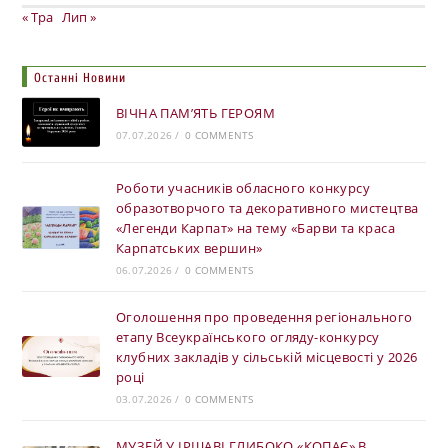
« Тра
Лип »
Останні Новини
ВІЧНА ПАМ’ЯТЬ ГЕРОЯМ
07.07.2026
/
0 COMMENTS
Роботи учасників обласного конкурсу
образотворчого та декоративного мистецтва
«Легенди Карпат» на тему «Барви та краса
Карпатських вершин»
06.07.2026
/
0 COMMENTS
Оголошення про проведення регіонального
етапу Всеукраїнського огляду-конкурсу
клубних закладів у сільській місцевості у 2026
році
03.07.2026
/
0 COMMENTS
МУЗЕЙ У ІРШАВІ ГЛИБОКО «КОПАЄ» В