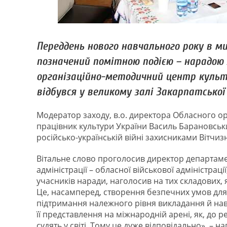
Переддень нового навчального року в м
позначений помітною подією – нарадою 
організаційно-методичний центр культу
відбувся у великому залі Закарпатської 
Модератор заходу, в.о. директора Обласного о
працівник культури України Василь Барановськ
російсько-українській війні захисниками Вітчиз
Вітальне слово проголосив директор департаме
адміністрації – обласної військової адміністрац
учасників наради, наголосив на тих складових,
Це, насамперед, створення безпечних умов для
підтримання належного рівня викладання й навч
її представлення на міжнародній арені, як, до р
судять у світі. Тому це дуже відповідально», – на