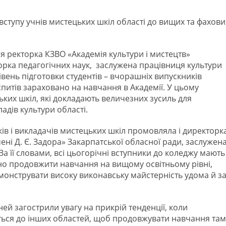
ступу учнів мистецьких шкіл області до вищих та фахови
я ректорка КЗВО «Академія культури і мистецтв»
орка педагогічних наук, заслужена працівниця культури
вень підготовки студентів – вчорашніх випускників
спитів зараховано на навчання в Академії. У цьому
ких шкіл, які докладають величезних зусиль для
адів культури області.
ків і викладачів мистецьких шкіл промовляла і директорк
і Д. Є. Задора» Закарпатської обласної ради, заслужен
За її словами, всі цьогорічні вступники до коледжу мають
шно продовжити навчання на вищому освітньому рівні,
емонструвати високу виконавську майстерність удома й з
ней загострили увагу на прикрій тенденції, коли
ься до інших областей, щоб продовжувати навчання там