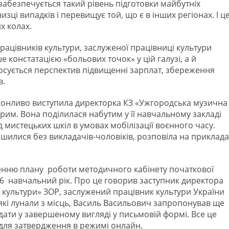
 забезпечується такий рівень підготовки майбутніх
низці випадків і перевищує той, що є в інших регіонах. І ц
х колах.
рацівників культури, заслуженої працівниці культури
 констатацією «больових точок» у цій галузі, а й
тосується перспектив підвищенні зарплат, збереження
в.
еконливо виступила директорка КЗ «Ужгородська музична
им. Вона поділилася набутим у її навчальному закладі
 мистецьких шкіл в умовах мобілізації воєнного часу.
шилися без викладачів-чоловіків, розповіла на приклада
нню плану роботи методичного кабінету початкової
6 навчальний рік. Про це говорив заступник директора
культури» ЗОР, заслужений працівник культури України
які лунали з місць, Василь Васильович запропонував ще
дати у завершеному вигляді у письмовій формі. Все це
 для затвердження в режимі онлайн.