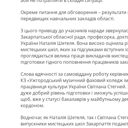
аби не потрапляти в складні ситуації.
Окреме питання для обговорення – результати в
передвищих навчальних закладів області.
З цього приводу до учасників наради звернулас
Закарпатської обласної ради, професорка, докт
України Наталія Шетеля. Вона високо оцінила рі
мистецьких шкіл, яких за підсумками вступних і
проглядається велика праця викладачів мистець
підготовки гідного поповнення працівників закл
Слова вдячності за самовіддану роботу керівни
КЗ «Ужгородський музичний фаховий коледж імен
працівниця культури України Світлана Стегней. 
дуже добрий рівень підготовки і зможуть успі
щоб, вже у статусі бакалаврів у майбутньому д
кордоном.
Водночас як Наталія Шетеля, так і Світлана Стег
випускники мистецьких шкіл Закарпаття подают