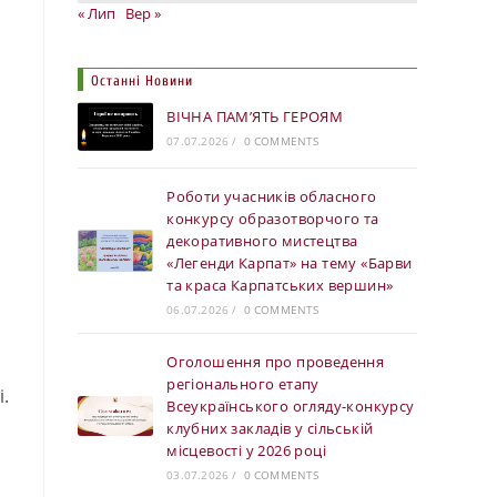
« Лип
Вер »
Останні Новини
ВІЧНА ПАМ’ЯТЬ ГЕРОЯМ
07.07.2026
/
0 COMMENTS
Роботи учасників обласного
конкурсу образотворчого та
декоративного мистецтва
«Легенди Карпат» на тему «Барви
та краса Карпатських вершин»
06.07.2026
/
0 COMMENTS
Оголошення про проведення
регіонального етапу
.
Всеукраїнського огляду-конкурсу
клубних закладів у сільській
місцевості у 2026 році
03.07.2026
/
0 COMMENTS