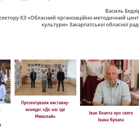
Василь Бедзі
 сектору КЗ «Обласний організаційно-методичний цен
культури» Закарпатської обласної ра
Презентували виставку-
конкурс «До нас іде
я
Іван Хланта про свято
Миколай»
Івана Купала
в