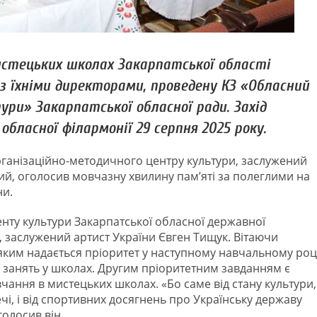
истецьких школах Закарпатської області
з їхніми директорами, проведену КЗ «Обласний
ри» Закарпатської обласної ради. Захід
обласної філармонії 29 серпня 2025 року.
рганізаційно-методичного центру культури, заслужений
ий, оголосив мовчазну хвилину пам’яті за полеглими на
ни.
нту культури Закарпатської обласної державної
ії, заслужений артист України Євген Тищук. Вітаючи
 яким надається пріоритет у наступному навчальному році
 занять у школах. Другим пріоритетним завданням є
ання в мистецьких школах. «Бо саме від стану культури,
ечі, і від спортивних досягнень про Українську державу
голосив він.