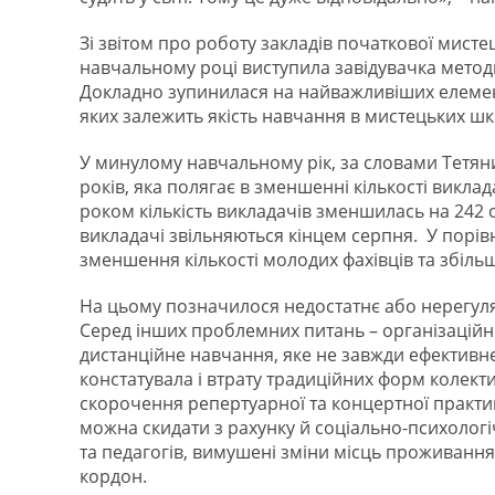
Зі звітом про роботу закладів початкової мистец
навчальному році виступила завідувачка мето
Докладно зупинилася на найважливіших елемен
яких залежить якість навчання в мистецьких шк
У минулому навчальному рік, за словами Тетян
років, яка полягає в зменшенні кількості викла
роком кількість викладачів зменшилась на 242 о
викладачі звільняються кінцем серпня. У порів
зменшення кількості молодих фахівців та збільш
На цьому позначилося недостатнє або нерегуля
Серед інших проблемних питань – організаційно
дистанційне навчання, яке не завжди ефективн
констатувала і втрату традиційних форм колекти
скорочення репертуарної та концертної практи
можна скидати з рахунку й соціально-психологі
та педагогів, вимушені зміни місць проживання, 
кордон.