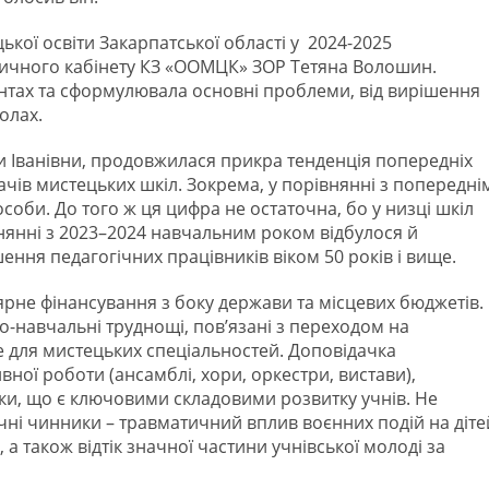
ької освіти Закарпатської області у 2024-2025
дичного кабінету КЗ «ООМЦК» ЗОР Тетяна Волошин.
тах та сформулювала основні проблеми, від вирішення
олах.
и Іванівни, продовжилася прикра тенденція попередніх
дачів мистецьких шкіл. Зокрема, у порівнянні з попередні
соби. До того ж ця цифра не остаточна, бо у низці шкіл
нянні з 2023–2024 навчальним роком відбулося й
ення педагогічних працівників віком 50 років і вище.
рне фінансування з боку держави та місцевих бюджетів.
-навчальні труднощі, пов’язані з переходом на
е для мистецьких спеціальностей. Доповідачка
вної роботи (ансамблі, хори, оркестри, вистави),
ки, що є ключовими складовими розвитку учнів. Не
чні чинники – травматичний вплив воєнних подій на діте
а також відтік значної частини учнівської молоді за