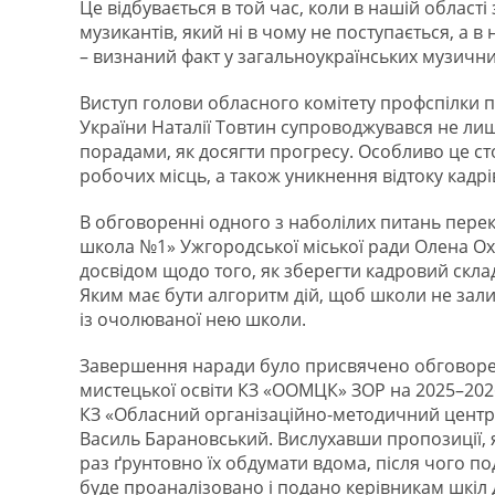
Це відбувається в той час, коли в нашій області
музикантів, який ні в чому не поступається, а в 
– визнаний факт у загальноукраїнських музични
Виступ голови обласного комітету профспілки п
України Наталії Товтин супроводжувався не лише
порадами, як досягти прогресу. Особливо це с
робочих місць, а також уникнення відтоку кадрі
В обговоренні одного з наболілих питань пер
школа №1» Ужгородської міської ради Олена Охр
досвідом щодо того, як зберегти кадровий склад
Яким має бути алгоритм дій, щоб школи не зали
із очолюваної нею школи.
Завершення наради було присвячено обговоре
мистецької освіти КЗ «ООМЦК» ЗОР на 2025–202
КЗ «Обласний організаційно-методичний центр 
Василь Барановський. Вислухавши пропозиції, 
раз ґрунтовно їх обдумати вдома, після чого по
буде проаналізовано і подано керівникам шкіл