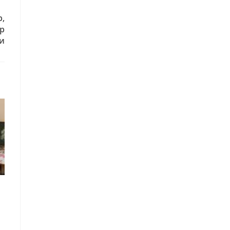
р,
тр
ди