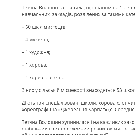
Тетяна Волошн зазначила, що станом на 1 черв
навчальних закладів, розділених за такими кат
– 60 шкіл мистецтв;
– 4 музичні;
– 1 художня;
– 1 хорова;
– 1 хореографічна.
З них у сільській місцевості знаходяться 53 школи
Діють три спеціалізовані школи: хорова хлопчик
хореографічна «Джерельця Карпат» (с. Середнє
Тетяна Волошин зупинилася і на важливих зак
стабільний і безпроблемний розвиток мистецьки