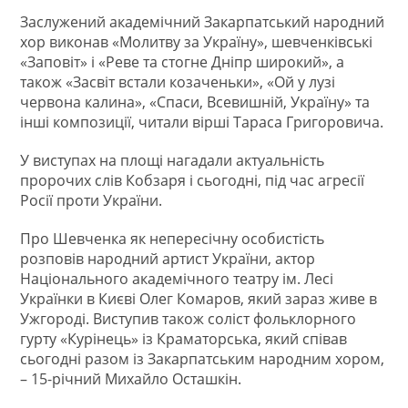
Заслужений академічний Закарпатський народний
хор виконав «Молитву за Україну», шевченківські
«Заповіт» і «Реве та стогне Дніпр широкий», а
також «Засвіт встали козаченьки», «Ой у лузі
червона калина», «Спаси, Всевишній, Україну» та
інші композиції, читали вірші Тараса Григоровича.
У виступах на площі нагадали актуальність
пророчих слів Кобзаря і сьогодні, під час агресії
Росії проти України.
Про Шевченка як непересічну особистість
розповів народний артист України, актор
Національного академічного театру ім. Лесі
Українки в Києві Олег Комаров, який зараз живе в
Ужгороді. Виступив також соліст фольклорного
гурту «Курінець» із Краматорська, який співав
сьогодні разом із Закарпатським народним хором,
– 15-річний Михайло Осташкін.