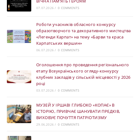
ВІЧНА ПАМ’ЯТЬ ГЕРОЯМ
07.07.2026
/
0 COMMENTS
Роботи учасників обласного конкурсу
образотворчого та декоративного мистецтва
«Легенди Карпат» на тему «Барви та краса
Карпатських вершин»
06.07.2026
/
0 COMMENTS
Оголошення про проведення регіонального
етапу Всеукраїнського огляду-конкурсу
клубних закладів у сільській місцевості у 2026
році
03.07.2026
/
0 COMMENTS
МУЗЕЙ У ІРШАВІ ГЛИБОКО «КОПАЄ» В
ІСТОРІЮ, ПРИВЧАЄ ШАНУВАТИ ПРЕДКІВ,
ВИХОВУЄ ПОЧУТТЯ ПАТРІОТИЗМУ
29.06.2026
/
0 COMMENTS