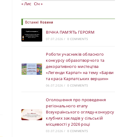
« Лис
Січ »
Останні Новини
ВІЧНА ПАМ’ЯТЬ ГЕРОЯМ
07.07.2026
/
0 COMMENTS
Роботи учасників обласного
конкурсу образотворчого та
декоративного мистецтва
«Легенди Карпат» на тему «Барви
та краса Карпатських вершин»
06.07.2026
/
0 COMMENTS
Оголошення про проведення
регіонального етапу
Всеукраїнського огляду-конкурсу
клубних закладів у сільській
місцевості у 2026 році
03.07.2026
/
0 COMMENTS