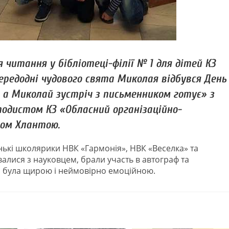
 читання у бібліотеці-філії № 1 для дітей КЗ
ередодні чудового свята Миколая відбувся День
, а Миколай зустріч з письменником готує» з
одистом КЗ «Обласний організаційно-
ом Хлантою.
нькі школярики НВК «Гармонія», НВК «Веселка» та
валися з науковцем, брали участь в автограф та
іч була щирою і неймовірно емоційною.