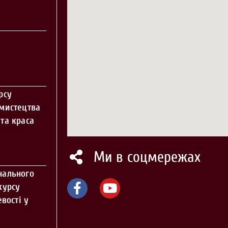
рсу
 мистецтва
та краса
Ми в соцмережах
нального
курсу
вості у