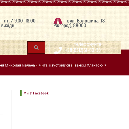
 – пт. / 9.00–18.00
вул. Волошина, 18
– вихідні
Ужгород, 88000
|
телефонуйте
+38(0312)61-60-33
ня Миколая маленькі читачі зустрілися з Іваном Хлантою
>
Ми У Facebook