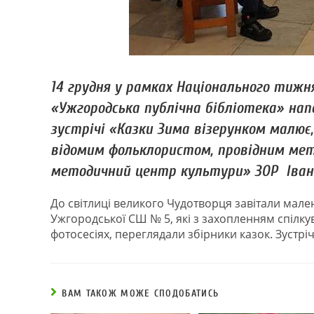
14 грудня у рамках Національного тижня
«Ужгородська публічна бібліотека» нап
зустрічі «Казки Зима візерунком малює
відомим фольклористом, провідним мет
методичний центр культури» ЗОР Іван
До світлиці великого Чудотворця завітали мале
Ужгородської СШ № 5, які з захопленням спілку
фотосесіях, переглядали збірники казок. Зустр
ВАМ ТАКОЖ МОЖЕ СПОДОБАТИСЬ